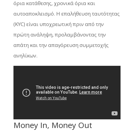
όρια κατάθεσης, χρονικά όρια και
αυτοαποκλεισμό. Η επαλήθευση ταυτότητας
(KYC) είναι υποχρεωτική πριν από την
πρώτη ανάληψη, προλαμβάνοντας την
απάτη και την απαγόρευση συμμετοχής
ανηλίκων.
Money In, Money Out