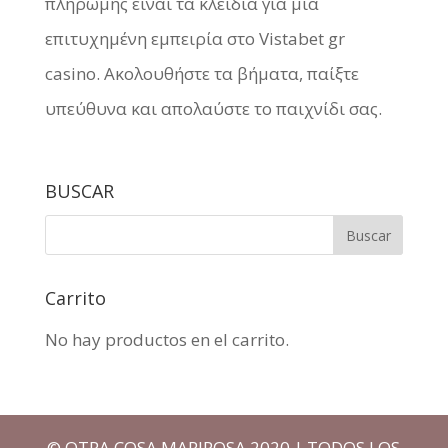
πληρωμής είναι τα κλειδιά για μια
επιτυχημένη εμπειρία στο Vistabet gr
casino. Ακολουθήστε τα βήματα, παίξτε
υπεύθυνα και απολαύστε το παιχνίδι σας.
BUSCAR
Carrito
No hay productos en el carrito.
© OTRA COSA MARIPOSA 2020 | TODOS LOS