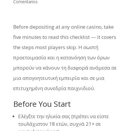
Comentarios
Before depositing at any online casino, take
five minutes to read this checklist — it covers
the steps most players skip. Η σωστή
προετοιμασία και η κατανόηση των όρων
μπορούν να κάνουν τη διαφορά ανάμεσα σε
μια απογοητευτική εμπειρία και σε μια
επιτυχημένη συνεδρία παιχνιδιού.
Before You Start
Ελέγξτε την ηλικία σας (πρέπει να είστε
τουλάχιστον 18 ετών, συχνά 21+ σε