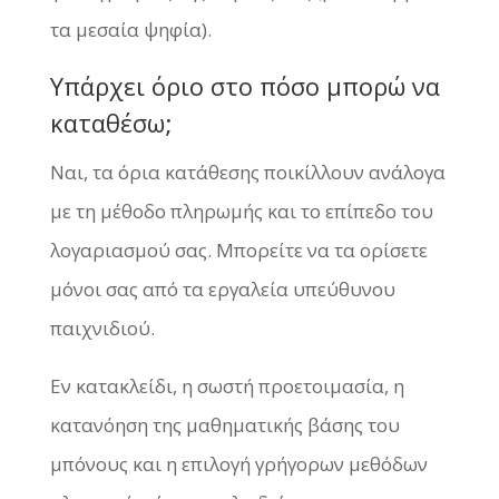
τα μεσαία ψηφία).
Υπάρχει όριο στο πόσο μπορώ να
καταθέσω;
Ναι, τα όρια κατάθεσης ποικίλλουν ανάλογα
με τη μέθοδο πληρωμής και το επίπεδο του
λογαριασμού σας. Μπορείτε να τα ορίσετε
μόνοι σας από τα εργαλεία υπεύθυνου
παιχνιδιού.
Εν κατακλείδι, η σωστή προετοιμασία, η
κατανόηση της μαθηματικής βάσης του
μπόνους και η επιλογή γρήγορων μεθόδων