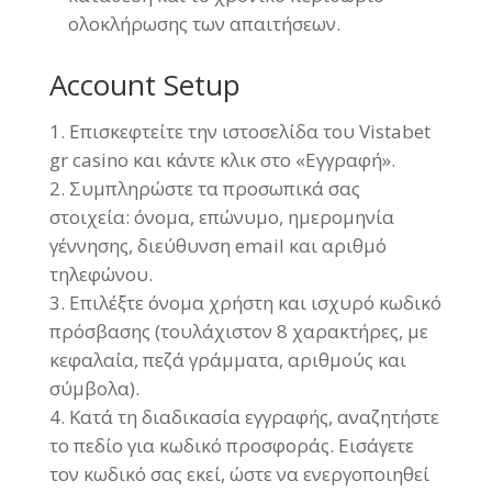
ολοκλήρωσης των απαιτήσεων.
Account Setup
Επισκεφτείτε την ιστοσελίδα του Vistabet
gr casino και κάντε κλικ στο «Εγγραφή».
Συμπληρώστε τα προσωπικά σας
στοιχεία: όνομα, επώνυμο, ημερομηνία
γέννησης, διεύθυνση email και αριθμό
τηλεφώνου.
Επιλέξτε όνομα χρήστη και ισχυρό κωδικό
πρόσβασης (τουλάχιστον 8 χαρακτήρες, με
κεφαλαία, πεζά γράμματα, αριθμούς και
σύμβολα).
Κατά τη διαδικασία εγγραφής, αναζητήστε
το πεδίο για κωδικό προσφοράς. Εισάγετε
τον κωδικό σας εκεί, ώστε να ενεργοποιηθεί