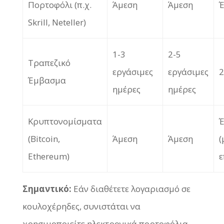
Πορτοφόλι (π.χ.
Άμεση
Άμεση
Έ
Skrill, Neteller)
1-3
2-5
Τραπεζικό
εργάσιμες
εργάσιμες
2
Έμβασμα
ημέρες
ημέρες
Κρυπτονομίσματα
Έ
(Bitcoin,
Άμεση
Άμεση
(
Ethereum)
ε
Σημαντικό:
Εάν διαθέτετε λογαριασμό σε
κουλοχέρηδες, συνιστάται να
χρησιμοποιείτε ηλεκτρονικά πορτοφόλια