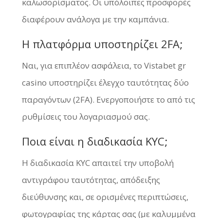
καλωσορίσματος. Οι υπόλοιπες προσφορές
διαφέρουν ανάλογα με την καμπάνια.
Η πλατφόρμα υποστηρίζει 2FA;
Ναι, για επιπλέον ασφάλεια, το Vistabet gr
casino υποστηρίζει έλεγχο ταυτότητας δύο
παραγόντων (2FA). Ενεργοποιήστε το από τις
ρυθμίσεις του λογαριασμού σας.
Ποια είναι η διαδικασία KYC;
Η διαδικασία KYC απαιτεί την υποβολή
αντιγράφου ταυτότητας, απόδειξης
διεύθυνσης και, σε ορισμένες περιπτώσεις,
φωτογραφίας της κάρτας σας (με καλυμμένα