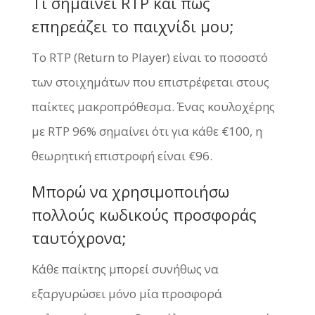
Τι σημαίνει RTP και πώς
επηρεάζει το παιχνίδι μου;
Το RTP (Return to Player) είναι το ποσοστό
των στοιχημάτων που επιστρέφεται στους
παίκτες μακροπρόθεσμα. Ένας κουλοχέρης
με RTP 96% σημαίνει ότι για κάθε €100, η
θεωρητική επιστροφή είναι €96.
Μπορώ να χρησιμοποιήσω
πολλούς κωδικούς προσφοράς
ταυτόχρονα;
Κάθε παίκτης μπορεί συνήθως να
εξαργυρώσει μόνο μία προσφορά