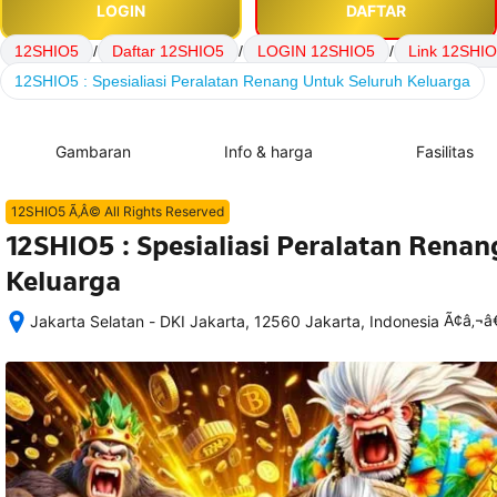
LOGIN
DAFTAR
12SHIO5
/
Daftar 12SHIO5
/
LOGIN 12SHIO5
/
Link 12SHI
12SHIO5 : Spesialiasi Peralatan Renang Untuk Seluruh Keluarga
Gambaran
Info & harga
Fasilitas
12SHIO5 Ã‚Â© All Rights Reserved
12SHIO5 : Spesialiasi Peralatan Rena
Keluarga
Ã¢â‚¬
Jakarta Selatan - DKI Jakarta, 12560 Jakarta, Indonesia
Setelah 
memesan, 
semua 
rincian 
akomodasi 
termasuk 
nomor 