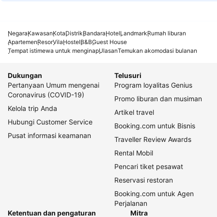
Negara
Kawasan
Kota
Distrik
Bandara
Hotel
Landmark
Rumah liburan
Apartemen
Resor
Vila
Hostel
B&B
Guest House
Tempat istimewa untuk menginap
Ulasan
Temukan akomodasi bulanan
Dukungan
Telusuri
Pertanyaan Umum mengenai
Program loyalitas Genius
Coronavirus (COVID-19)
Promo liburan dan musiman
Kelola trip Anda
Artikel travel
Hubungi Customer Service
Booking.com untuk Bisnis
Pusat informasi keamanan
Traveller Review Awards
Rental Mobil
Pencari tiket pesawat
Reservasi restoran
Booking.com untuk Agen
Perjalanan
Ketentuan dan pengaturan
Mitra