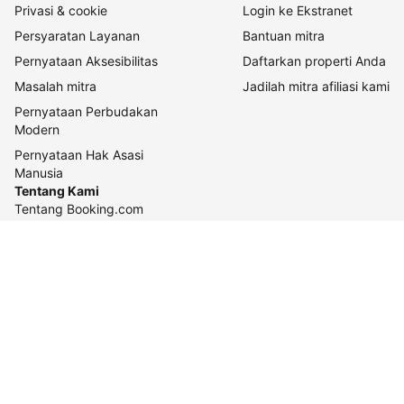
Privasi & cookie
Login ke Ekstranet
Persyaratan Layanan
Bantuan mitra
Pernyataan Aksesibilitas
Daftarkan properti Anda
Masalah mitra
Jadilah mitra afiliasi kami
Pernyataan Perbudakan
Modern
Pernyataan Hak Asasi
Manusia
Tentang Kami
Tentang Booking.com
Cara kerja kami
Keberlanjutan
Pusat pers
Karier
Relasi investor
Kontak perusahaan
Pedoman konten dan
pelaporannya