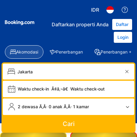
IDR
Daftarkan properti Anda
Daftar
Login
Akomodasi
Penerbangan
Penerbangan + Ho
Waktu check-in
Ã¢â‚¬â€
Waktu check-out
2 dewasa Ã‚Â· 0 anak Ã‚Â· 1 kamar
Cari