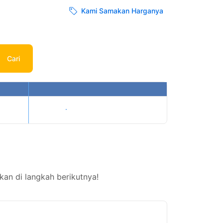
Kami Samakan Harganya
Cari
Tampilkan harga
an di langkah berikutnya!