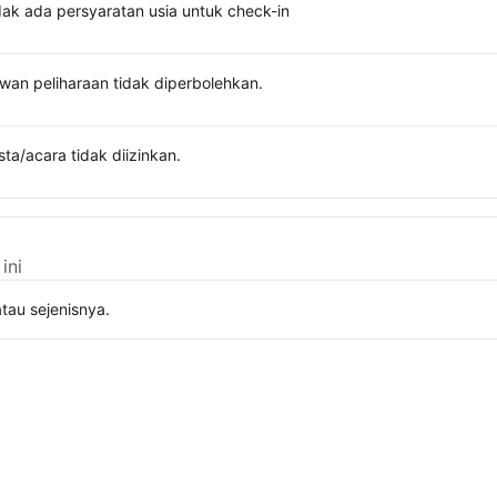
dak ada persyaratan usia untuk check-in
wan peliharaan tidak diperbolehkan.
sta/acara tidak diizinkan.
ini
tau sejenisnya.