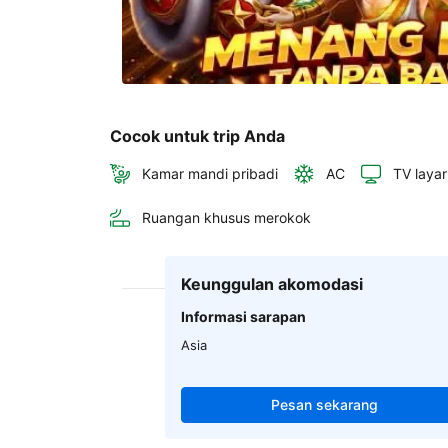
Cocok untuk trip Anda
Kamar mandi pribadi
AC
TV layar
Ruangan khusus merokok
Keunggulan akomodasi
Informasi sarapan
Asia
Pesan sekarang