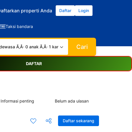
aftarkan properti Anda
Daftar
Login
Taksi bandara
Cari
dewasa Ã‚Â· 0 anak Ã‚Â· 1 kamar
DAFTAR
Informasi penting
Belum ada ulasan
Daftar sekarang