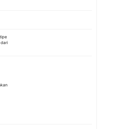
tipe
dari
hkan