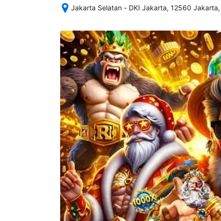
Jakarta Selatan - DKI Jakarta, 12560 Jakarta,
Setelah 
memesan, 
semua 
rincian 
akomodasi 
termasuk 
nomor 
telepon 
dan 
alamat 
akan 
disertakan 
dalam 
konfirmasi 
pemesanan 
dan 
akun 
Anda.