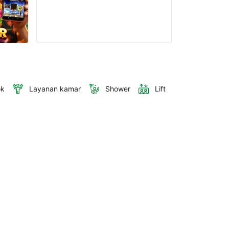
ok
Layanan kamar
Shower
Lift