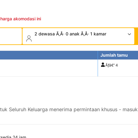
 harga akomodasi ini
2 dewasa Ã‚Â· 0 anak Ã‚Â· 1 kamar
Jumlah tamu
Ãƒâ€”
4
ntuk Seluruh Keluarga menerima permintaan khusus - masukk
rsedia 24 jam