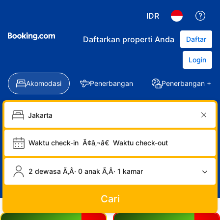
IDR
Daftarkan properti Anda
Daftar
Login
Akomodasi
Penerbangan
Penerbangan + Ho
Waktu check-in
Ã¢â‚¬â€
Waktu check-out
2 dewasa Ã‚Â· 0 anak Ã‚Â· 1 kamar
Cari