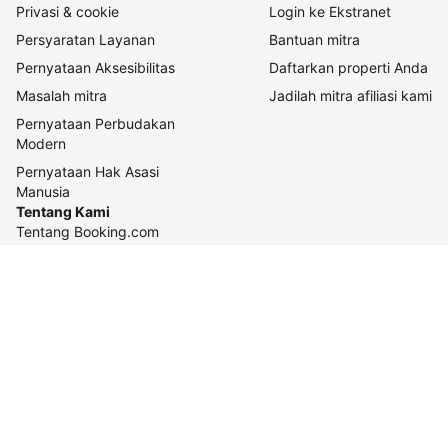
Privasi & cookie
Login ke Ekstranet
Persyaratan Layanan
Bantuan mitra
Pernyataan Aksesibilitas
Daftarkan properti Anda
Masalah mitra
Jadilah mitra afiliasi kami
Pernyataan Perbudakan
Modern
Pernyataan Hak Asasi
Manusia
Tentang Kami
Tentang Booking.com
Cara kerja kami
Keberlanjutan
Pusat pers
Karier
Relasi investor
Kontak perusahaan
Pedoman konten dan
pelaporannya