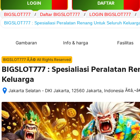
LOGIN
DAFTAR
BIGSLOT777
/
Daftar BIGSLOT777
/
LOGIN BIGSLOT777
/
BIGSLOT777 : Spesialiasi Peralatan Renang Untuk Seluruh Keluarg
Gambaran
Info & harga
Fasilitas
BIGSLOT777 Ã‚Â© All Rights Reserved
BIGSLOT777 : Spesialiasi Peralatan R
Keluarga
Ã¢â‚¬
Jakarta Selatan - DKI Jakarta, 12560 Jakarta, Indonesia
Setelah 
memesan, 
semua 
rincian 
akomodasi 
termasuk 
nomor 