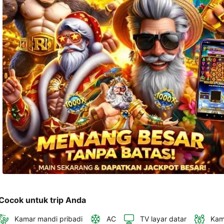
telepon 
dan 
alamat 
akan 
disertakan 
dalam 
konfirmasi 
pemesanan 
dan 
akun 
Anda.
Cocok untuk trip Anda
Kamar mandi pribadi
AC
TV layar datar
Kam