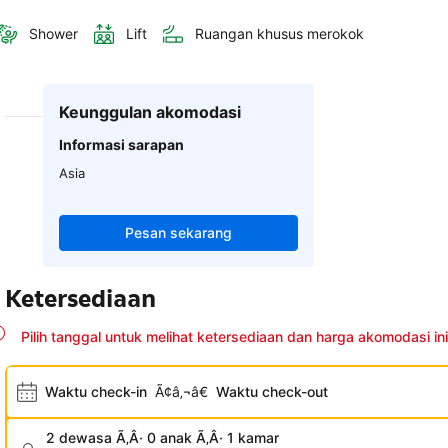
Shower
Lift
Ruangan khusus merokok
Keunggulan akomodasi
Informasi sarapan
Asia
Pesan sekarang
Ketersediaan
Pilih tanggal untuk melihat ketersediaan dan harga akomodasi ini
Waktu check-in
Ã¢â‚¬â€
Waktu check-out
2 dewasa Ã‚Â· 0 anak Ã‚Â· 1 kamar