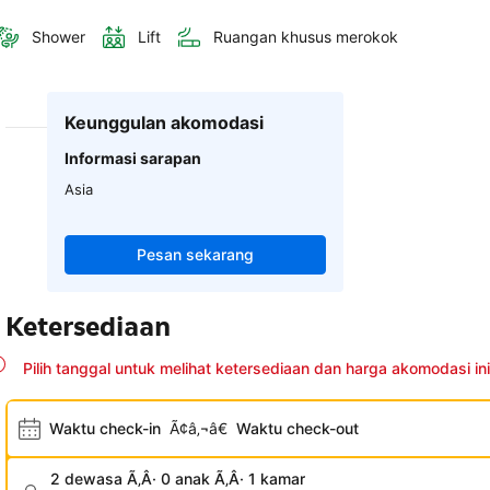
Shower
Lift
Ruangan khusus merokok
Keunggulan akomodasi
Informasi sarapan
Asia
Pesan sekarang
Ketersediaan
Pilih tanggal untuk melihat ketersediaan dan harga akomodasi ini
Waktu check-in
Ã¢â‚¬â€
Waktu check-out
2 dewasa Ã‚Â· 0 anak Ã‚Â· 1 kamar