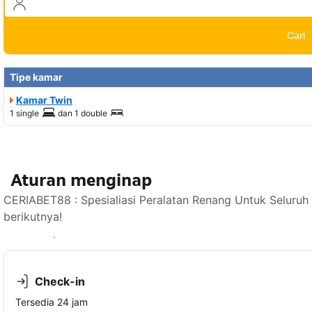
Cari
Tipe kamar
Kamar Twin
1 single
dan
1 double
Aturan menginap
CERIABET88 : Spesialiasi Peralatan Renang Untuk Seluruh
berikutnya!
Lihat ketersediaan
Check-in
Tersedia 24 jam