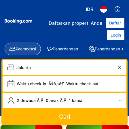
IDR
Daftarkan properti Anda
Daftar
Login
Akomodasi
Penerbangan
Penerbangan + Ho
Waktu check-in
Ã¢â‚¬â€
Waktu check-out
2 dewasa Ã‚Â· 0 anak Ã‚Â· 1 kamar
Cari