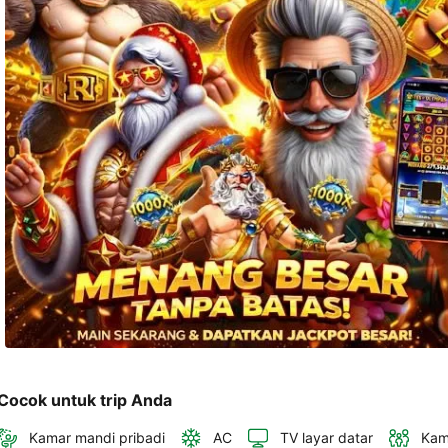
telepon 
dan 
alamat 
akan 
disertakan 
dalam 
konfirmasi 
pemesanan 
dan 
akun 
Anda.
Cocok untuk trip Anda
Kamar mandi pribadi
AC
TV layar datar
Kam