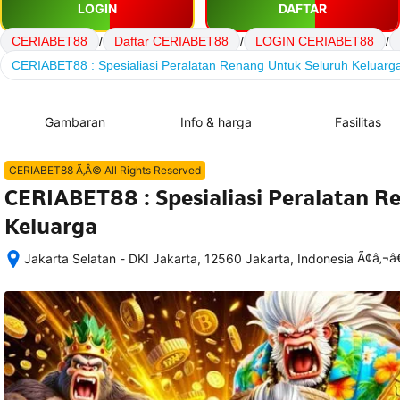
LOGIN
DAFTAR
CERIABET88
/
Daftar CERIABET88
/
LOGIN CERIABET88
/
CERIABET88 : Spesialiasi Peralatan Renang Untuk Seluruh Keluarg
Gambaran
Info & harga
Fasilitas
CERIABET88 Ã‚Â© All Rights Reserved
CERIABET88 : Spesialiasi Peralatan R
Keluarga
Ã¢â‚¬
Jakarta Selatan - DKI Jakarta, 12560 Jakarta, Indonesia
Setelah 
memesan, 
semua 
rincian 
akomodasi 
termasuk 
nomor 