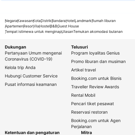
Negara
Kawasan
Kota
Distrik
Bandara
Hotel
Landmark
Rumah liburan
Apartemen
Resor
Vila
Hostel
B&B
Guest House
Tempat istimewa untuk menginap
Ulasan
Temukan akomodasi bulanan
Dukungan
Telusuri
Pertanyaan Umum mengenai
Program loyalitas Genius
Coronavirus (COVID-19)
Promo liburan dan musiman
Kelola trip Anda
Artikel travel
Hubungi Customer Service
Booking.com untuk Bisnis
Pusat informasi keamanan
Traveller Review Awards
Rental Mobil
Pencari tiket pesawat
Reservasi restoran
Booking.com untuk Agen
Perjalanan
Ketentuan dan pengaturan
Mitra