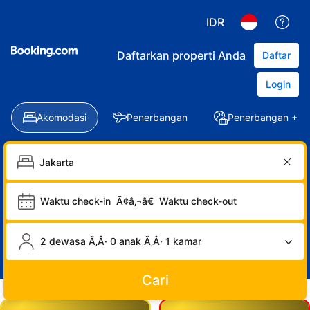
IDR
Daftarkan properti Anda
Daftar
Login
Akomodasi
Penerbangan
Penerbangan + Ho
Waktu check-in
Ã¢â‚¬â€
Waktu check-out
2 dewasa Ã‚Â· 0 anak Ã‚Â· 1 kamar
Cari