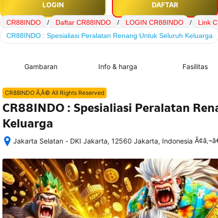
LOGIN
DAFTAR
CR88INDO
/
Daftar CR88INDO
/
LOGIN CR88INDO
/
Link 
CR88INDO : Spesialiasi Peralatan Renang Untuk Seluruh Keluarga
Gambaran
Info & harga
Fasilitas
CR88INDO Ã‚Â© All Rights Reserved
CR88INDO : Spesialiasi Peralatan Re
Keluarga
Ã¢â‚¬
Jakarta Selatan - DKI Jakarta, 12560 Jakarta, Indonesia
Setelah 
memesan, 
semua 
rincian 
akomodasi 
termasuk 
nomor 