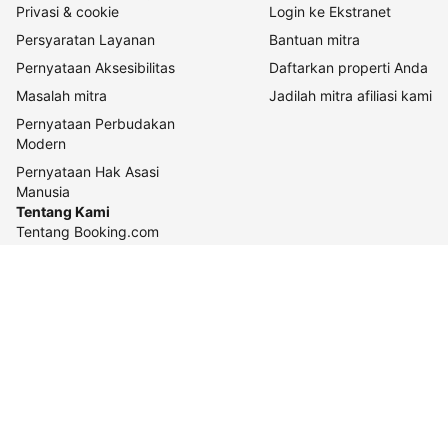
Privasi & cookie
Login ke Ekstranet
Persyaratan Layanan
Bantuan mitra
Pernyataan Aksesibilitas
Daftarkan properti Anda
Masalah mitra
Jadilah mitra afiliasi kami
Pernyataan Perbudakan
Modern
Pernyataan Hak Asasi
Manusia
Tentang Kami
Tentang Booking.com
Cara kerja kami
Keberlanjutan
Pusat pers
Karier
Relasi investor
Kontak perusahaan
Pedoman konten dan
pelaporannya