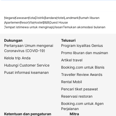
Negara
Kawasan
Kota
Distrik
Bandara
Hotel
Landmark
Rumah liburan
Apartemen
Resor
Vila
Hostel
B&B
Guest House
Tempat istimewa untuk menginap
Ulasan
Temukan akomodasi bulanan
Dukungan
Telusuri
Pertanyaan Umum mengenai
Program loyalitas Genius
Coronavirus (COVID-19)
Promo liburan dan musiman
Kelola trip Anda
Artikel travel
Hubungi Customer Service
Booking.com untuk Bisnis
Pusat informasi keamanan
Traveller Review Awards
Rental Mobil
Pencari tiket pesawat
Reservasi restoran
Booking.com untuk Agen
Perjalanan
Ketentuan dan pengaturan
Mitra