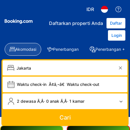
IDR
Daftarkan properti Anda
Daftar
Login
Akomodasi
Penerbangan
Penerbangan + Ho
Waktu check-in
Ã¢â‚¬â€
Waktu check-out
2 dewasa Ã‚Â· 0 anak Ã‚Â· 1 kamar
Cari