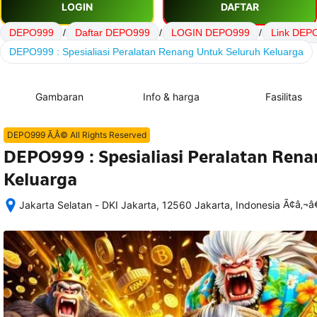
LOGIN
DAFTAR
DEPO999
/
Daftar DEPO999
/
LOGIN DEPO999
/
Link DEP
DEPO999 : Spesialiasi Peralatan Renang Untuk Seluruh Keluarga
Gambaran
Info & harga
Fasilitas
DEPO999 Ã‚Â© All Rights Reserved
DEPO999 : Spesialiasi Peralatan Ren
Keluarga
Ã¢â‚¬
Jakarta Selatan - DKI Jakarta, 12560 Jakarta, Indonesia
Setelah 
memesan, 
semua 
rincian 
akomodasi 
termasuk 
nomor 