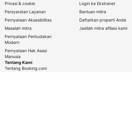
Privasi & cookie
Login ke Ekstranet
Persyaratan Layanan
Bantuan mitra
Pernyataan Aksesibilitas
Daftarkan properti Anda
Masalah mitra
Jadilah mitra afiliasi kami
Pernyataan Perbudakan
Modern
Pernyataan Hak Asasi
Manusia
Tentang Kami
Tentang Booking.com
Cara kerja kami
Keberlanjutan
Pusat pers
Karier
Relasi investor
Kontak perusahaan
Pedoman konten dan
pelaporannya