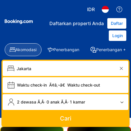
IDR
Daftarkan properti Anda
Daftar
Login
Akomodasi
Penerbangan
Penerbangan + Ho
Waktu check-in
Ã¢â‚¬â€
Waktu check-out
2 dewasa Ã‚Â· 0 anak Ã‚Â· 1 kamar
Cari