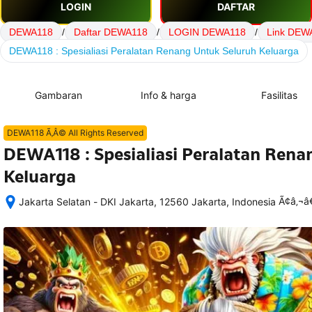
LOGIN
DAFTAR
DEWA118
/
Daftar DEWA118
/
LOGIN DEWA118
/
Link DEW
DEWA118 : Spesialiasi Peralatan Renang Untuk Seluruh Keluarga
Gambaran
Info & harga
Fasilitas
DEWA118 Ã‚Â© All Rights Reserved
DEWA118 : Spesialiasi Peralatan Rena
Keluarga
Ã¢â‚¬
Jakarta Selatan - DKI Jakarta, 12560 Jakarta, Indonesia
Setelah 
memesan, 
semua 
rincian 
akomodasi 
termasuk 
nomor 