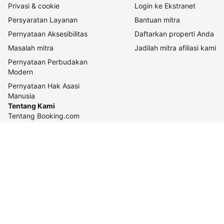
Privasi & cookie
Login ke Ekstranet
Persyaratan Layanan
Bantuan mitra
Pernyataan Aksesibilitas
Daftarkan properti Anda
Masalah mitra
Jadilah mitra afiliasi kami
Pernyataan Perbudakan
Modern
Pernyataan Hak Asasi
Manusia
Tentang Kami
Tentang Booking.com
Cara kerja kami
Keberlanjutan
Pusat pers
Karier
Relasi investor
Kontak perusahaan
Pedoman konten dan
pelaporannya