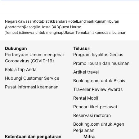
Negara
Kawasan
Kota
Distrik
Bandara
Hotel
Landmark
Rumah liburan
Apartemen
Resor
Vila
Hostel
B&B
Guest House
Tempat istimewa untuk menginap
Ulasan
Temukan akomodasi bulanan
Dukungan
Telusuri
Pertanyaan Umum mengenai
Program loyalitas Genius
Coronavirus (COVID-19)
Promo liburan dan musiman
Kelola trip Anda
Artikel travel
Hubungi Customer Service
Booking.com untuk Bisnis
Pusat informasi keamanan
Traveller Review Awards
Rental Mobil
Pencari tiket pesawat
Reservasi restoran
Booking.com untuk Agen
Perjalanan
Ketentuan dan pengaturan
Mitra