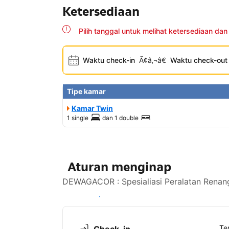
Ketersediaan
Pilih tanggal untuk melihat ketersediaan dan
Waktu check-in
Ã¢â‚¬â€
Waktu check-out
Tipe kamar
Kamar Twin
1 single
dan
1 double
Aturan menginap
DEWAGACOR : Spesialiasi Peralatan Renang
Lihat ketersediaan
Te