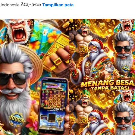
Ã¢â‚¬â€œ
 Indonesia
Tampilkan peta