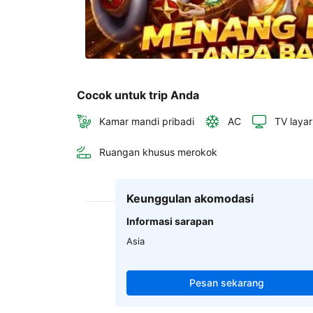
Cocok untuk trip Anda
Kamar mandi pribadi
AC
TV layar
Ruangan khusus merokok
Keunggulan akomodasi
Informasi sarapan
Asia
Pesan sekarang