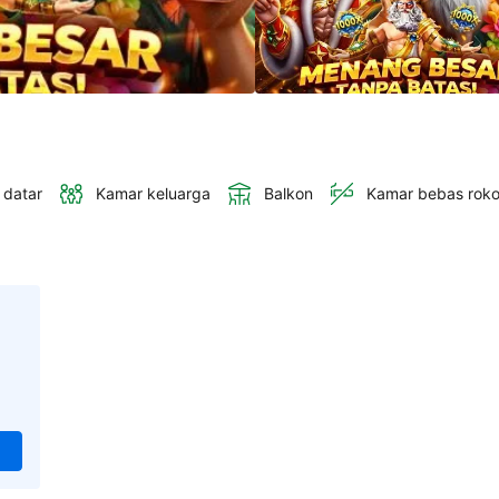
 datar
Kamar keluarga
Balkon
Kamar bebas rok