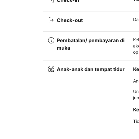
Check-in
Da
Check-out
Ke
Pembatalan/ pembayaran di
ak
muka
op
Anak-anak dan tempat tidur
Ke
An
Un
ju
Ke
Ti