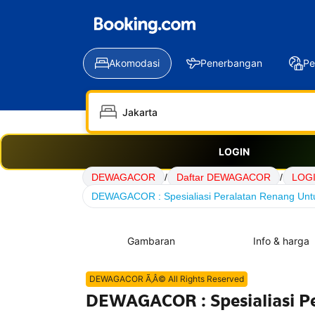
Akomodasi
Penerbangan
Pe
LOGIN
DEWAGACOR
/
Daftar DEWAGACOR
/
LOG
DEWAGACOR : Spesialiasi Peralatan Renang Untu
Gambaran
Info & harga
DEWAGACOR Ã‚Â© All Rights Reserved
DEWAGACOR : Spesialiasi P