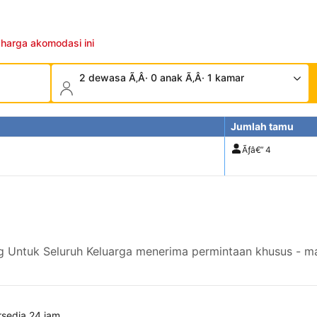
 harga akomodasi ini
2 dewasa Ã‚Â· 0 anak Ã‚Â· 1 kamar
Jumlah tamu
Ãƒâ€”
4
 Untuk Seluruh Keluarga menerima permintaan khusus - ma
rsedia 24 jam