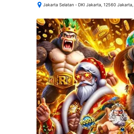
Jakarta Selatan - DKI Jakarta, 12560 Jakarta,
Setelah 
memesan, 
semua 
rincian 
akomodasi 
termasuk 
nomor 
telepon 
dan 
alamat 
akan 
disertakan 
dalam 
konfirmasi 
pemesanan 
dan 
akun 
Anda.