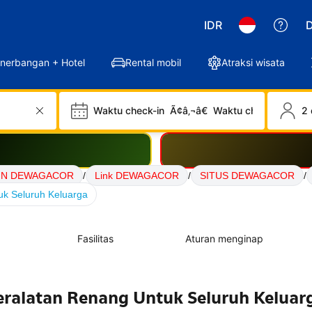
IDR
D
nerbangan + Hotel
Rental mobil
Atraksi wisata
Waktu check-in
Ã¢â‚¬â€
Waktu check-out
2 
IN DEWAGACOR
/
Link DEWAGACOR
/
SITUS DEWAGACOR
/
k Seluruh Keluarga
Fasilitas
Aturan menginap
eralatan Renang Untuk Seluruh Keluar