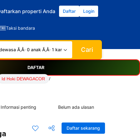
aftarkan properti Anda
Daftar
Login
Taksi bandara
Cari
dewasa Ã‚Â· 0 anak Ã‚Â· 1 kamar
DAFTAR
Id Hoki DEWAGACOR
/
Informasi penting
Belum ada ulasan
Daftar sekarang
ga