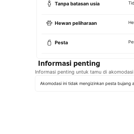
Ti
Tanpa batasan usia
He
Hewan peliharaan
Pe
Pesta
Informasi penting
Informasi penting untuk tamu di akomodasi 
Akomodasi ini tidak mengizinkan pesta bujang a