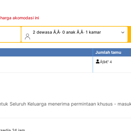
 harga akomodasi ini
2 dewasa Ã‚Â· 0 anak Ã‚Â· 1 kamar
Jumlah tamu
Ãƒâ€”
4
ntuk Seluruh Keluarga menerima permintaan khusus - masuk
rsedia 24 jam