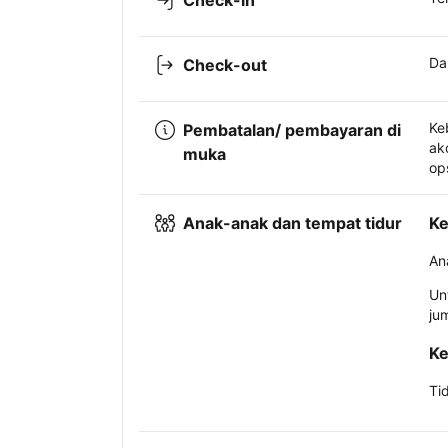
Check-in
Da
Check-out
Ke
Pembatalan/ pembayaran di
ak
muka
op
Anak-anak dan tempat tidur
Ke
An
Un
ju
Ke
Ti