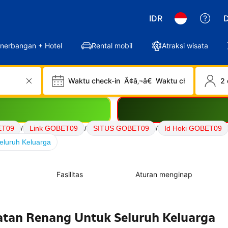
IDR
D
nerbangan + Hotel
Rental mobil
Atraksi wisata
Waktu check-in
Ã¢â‚¬â€
Waktu check-out
2 
ET09
/
Link GOBET09
/
SITUS GOBET09
/
Id Hoki GOBET09
eluruh Keluarga
Fasilitas
Aturan menginap
latan Renang Untuk Seluruh Keluarga