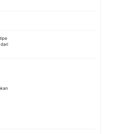
tipe
dari
hkan