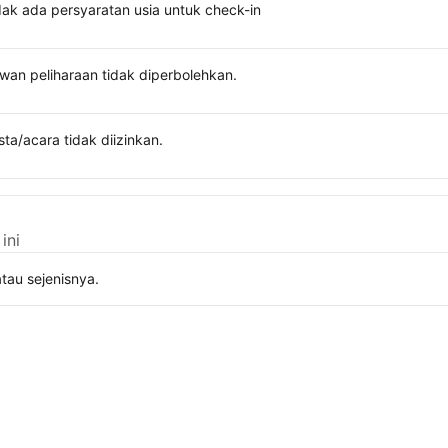
dak ada persyaratan usia untuk check-in
wan peliharaan tidak diperbolehkan.
sta/acara tidak diizinkan.
ini
tau sejenisnya.