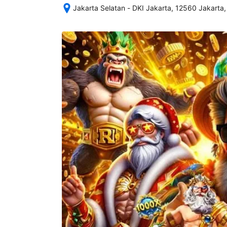
Jakarta Selatan - DKI Jakarta, 12560 Jakarta,
Setelah 
memesan, 
semua 
rincian 
akomodasi 
termasuk 
nomor 
telepon 
dan 
alamat 
akan 
disertakan 
dalam 
konfirmasi 
pemesanan 
dan 
akun 
Anda.