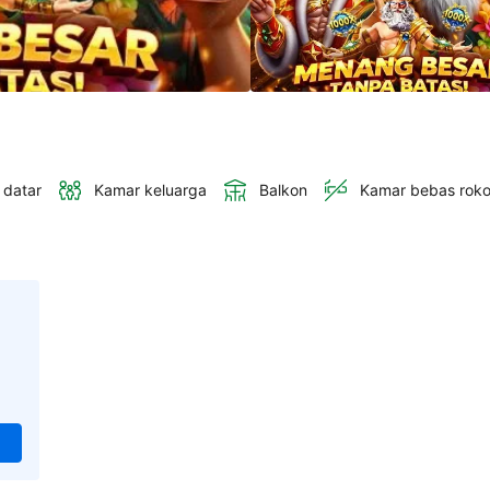
 datar
Kamar keluarga
Balkon
Kamar bebas rok