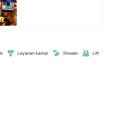
ok
Layanan kamar
Shower
Lift