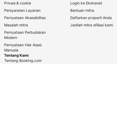
Privasi & cookie
Login ke Ekstranet
Persyaratan Layanan
Bantuan mitra
Pernyataan Aksesibilitas
Daftarkan properti Anda
Masalah mitra
Jadilah mitra afiliasi kami
Pernyataan Perbudakan
Modern
Pernyataan Hak Asasi
Manusia
Tentang Kami
Tentang Booking.com
Cara kerja kami
Keberlanjutan
Pusat pers
Karier
Relasi investor
Kontak perusahaan
Pedoman konten dan
pelaporannya