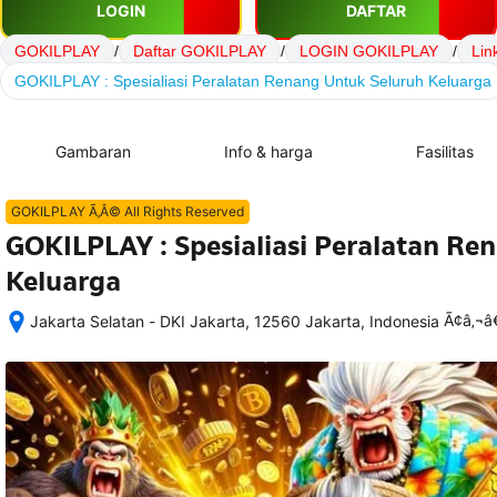
LOGIN
DAFTAR
GOKILPLAY
/
Daftar GOKILPLAY
/
LOGIN GOKILPLAY
/
Lin
GOKILPLAY : Spesialiasi Peralatan Renang Untuk Seluruh Keluarga
Gambaran
Info & harga
Fasilitas
GOKILPLAY Ã‚Â© All Rights Reserved
GOKILPLAY : Spesialiasi Peralatan Re
Keluarga
Ã¢â‚¬
Jakarta Selatan - DKI Jakarta, 12560 Jakarta, Indonesia
Setelah 
memesan, 
semua 
rincian 
akomodasi 
termasuk 
nomor 