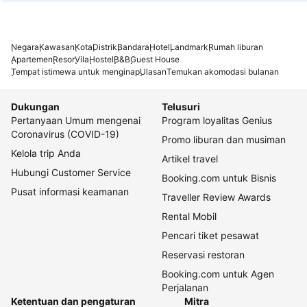
Negara
Kawasan
Kota
Distrik
Bandara
Hotel
Landmark
Rumah liburan
Apartemen
Resor
Vila
Hostel
B&B
Guest House
Tempat istimewa untuk menginap
Ulasan
Temukan akomodasi bulanan
Dukungan
Telusuri
Pertanyaan Umum mengenai
Program loyalitas Genius
Coronavirus (COVID-19)
Promo liburan dan musiman
Kelola trip Anda
Artikel travel
Hubungi Customer Service
Booking.com untuk Bisnis
Pusat informasi keamanan
Traveller Review Awards
Rental Mobil
Pencari tiket pesawat
Reservasi restoran
Booking.com untuk Agen
Perjalanan
Ketentuan dan pengaturan
Mitra