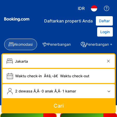
IDR
Daftarkan properti Anda
Daftar
Login
Akomodasi
Penerbangan
Penerbangan + Ho
Waktu check-in
Ã¢â‚¬â€
Waktu check-out
2 dewasa Ã‚Â· 0 anak Ã‚Â· 1 kamar
Cari