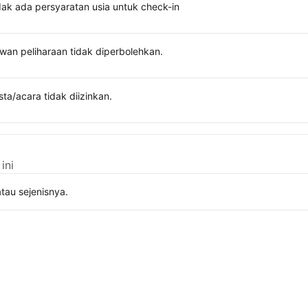
dak ada persyaratan usia untuk check-in
wan peliharaan tidak diperbolehkan.
sta/acara tidak diizinkan.
ini
tau sejenisnya.