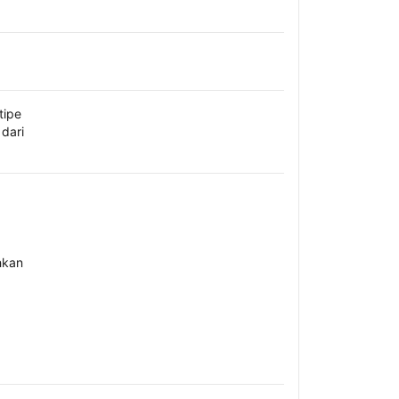
tipe
dari
hkan