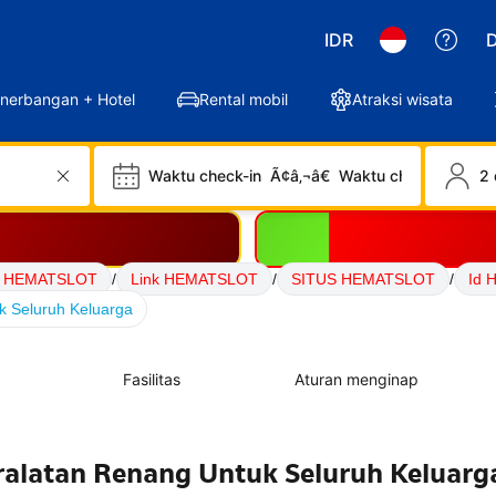
IDR
D
nerbangan + Hotel
Rental mobil
Atraksi wisata
Waktu check-in
Ã¢â‚¬â€
Waktu check-out
2 
 HEMATSLOT
/
Link HEMATSLOT
/
SITUS HEMATSLOT
/
Id 
k Seluruh Keluarga
Fasilitas
Aturan menginap
ralatan Renang Untuk Seluruh Keluarg