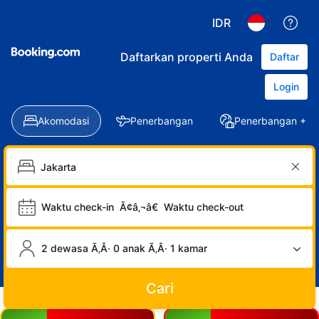
IDR
Daftarkan properti Anda
Daftar
Login
Akomodasi
Penerbangan
Penerbangan + Ho
Waktu check-in
Ã¢â‚¬â€
Waktu check-out
2 dewasa Ã‚Â· 0 anak Ã‚Â· 1 kamar
Cari