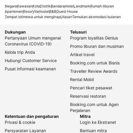
Negara
Kawasan
Kota
Distrik
Bandara
Hotel
Landmark
Rumah liburan
Apartemen
Resor
Vila
Hostel
B&B
Guest House
Tempat istimewa untuk menginap
Ulasan
Temukan akomodasi bulanan
Dukungan
Telusuri
Pertanyaan Umum mengenai
Program loyalitas Genius
Coronavirus (COVID-19)
Promo liburan dan musiman
Kelola trip Anda
Artikel travel
Hubungi Customer Service
Booking.com untuk Bisnis
Pusat informasi keamanan
Traveller Review Awards
Rental Mobil
Pencari tiket pesawat
Reservasi restoran
Booking.com untuk Agen
Perjalanan
Ketentuan dan pengaturan
Mitra
Privasi & cookie
Login ke Ekstranet
Persyaratan Layanan
Bantuan mitra