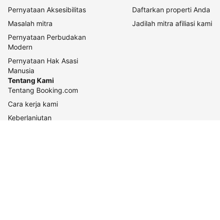
Pernyataan Aksesibilitas
Daftarkan properti Anda
Masalah mitra
Jadilah mitra afiliasi kami
Pernyataan Perbudakan
Modern
Pernyataan Hak Asasi
Manusia
Tentang Kami
Tentang Booking.com
Cara kerja kami
Keberlanjutan
Pusat pers
Karier
Relasi investor
Kontak perusahaan
Pedoman konten dan
pelaporannya