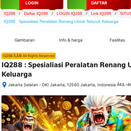
LOGIN
DAFTAR
IQ288
/
Daftar IQ288
/
LOGIN IQ288
/
Link IQ288
/
SITU
IQ288 : Spesialiasi Peralatan Renang Untuk Seluruh Keluarga
Gambaran
Info & harga
Fasilitas
IQ288 Ã‚Â© All Rights Reserved
IQ288 : Spesialiasi Peralatan Renang 
Keluarga
Ã¢â‚¬
Jakarta Selatan - DKI Jakarta, 12560 Jakarta, Indonesia
Setelah 
memesan, 
semua 
rincian 
akomodasi 
termasuk 
nomor 