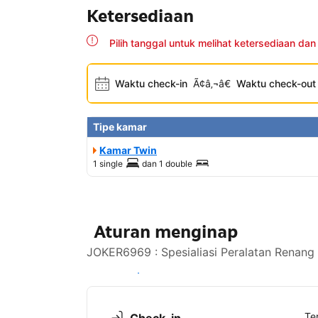
Ketersediaan
Pilih tanggal untuk melihat ketersediaan dan
Waktu check-in
Ã¢â‚¬â€
Waktu check-out
Tipe kamar
Kamar Twin
1 single
dan
1 double
Aturan menginap
JOKER6969 : Spesialiasi Peralatan Renang
Lihat ketersediaan
Te