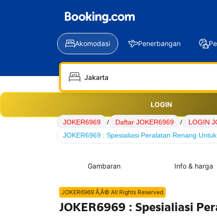
Akomodasi
Penerbangan
Pe
LOGIN
JOKER6969
/
Daftar JOKER6969
/
LOGIN J
JOKER6969 : Spesialiasi Peralatan Renang Untuk
Gambaran
Info & harga
JOKER6969 Ã‚Â© All Rights Reserved
JOKER6969 : Spesialiasi Pe