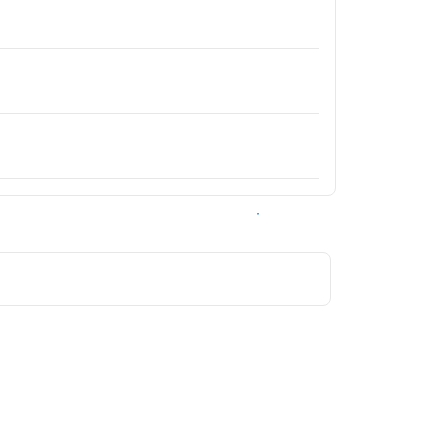
Lihat ketersediaan