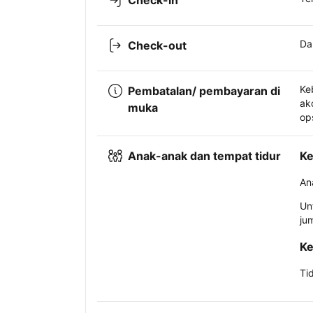
Check-in
Da
Check-out
Ke
Pembatalan/ pembayaran di
ak
muka
op
Anak-anak dan tempat tidur
Ke
An
Un
ju
Ke
Ti