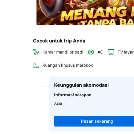
Cocok untuk trip Anda
Kamar mandi pribadi
AC
TV layar
Ruangan khusus merokok
Keunggulan akomodasi
Informasi sarapan
Asia
Pesan sekarang