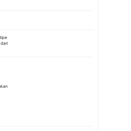
tipe
dari
hkan