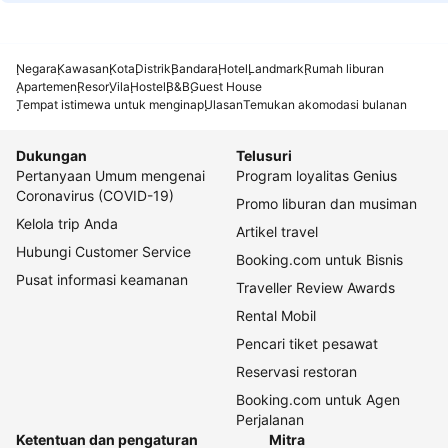
Negara
Kawasan
Kota
Distrik
Bandara
Hotel
Landmark
Rumah liburan
Apartemen
Resor
Vila
Hostel
B&B
Guest House
Tempat istimewa untuk menginap
Ulasan
Temukan akomodasi bulanan
Dukungan
Telusuri
Pertanyaan Umum mengenai
Program loyalitas Genius
Coronavirus (COVID-19)
Promo liburan dan musiman
Kelola trip Anda
Artikel travel
Hubungi Customer Service
Booking.com untuk Bisnis
Pusat informasi keamanan
Traveller Review Awards
Rental Mobil
Pencari tiket pesawat
Reservasi restoran
Booking.com untuk Agen
Perjalanan
Ketentuan dan pengaturan
Mitra