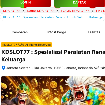
LOGIN
DAFTAR
KDSLOT77
/
Daftar KDSLOT77
/
LOGIN KDSLOT77
/
Link
KDSLOT77 : Spesialiasi Peralatan Renang Untuk Seluruh Keluarga
Gambaran
Info & harga
Fasilitas
KDSLOT77 Ã‚Â© All Rights Reserved
KDSLOT77 : Spesialiasi Peralatan Ren
Keluarga
Ã¢â‚¬
Jakarta Selatan - DKI Jakarta, 12560 Jakarta, Indonesia
Setelah 
memesan, 
semua 
rincian 
akomodasi 
termasuk 
nomor 