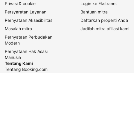
Privasi & cookie
Login ke Ekstranet
Persyaratan Layanan
Bantuan mitra
Pernyataan Aksesibilitas
Daftarkan properti Anda
Masalah mitra
Jadilah mitra afiliasi kami
Pernyataan Perbudakan
Modern
Pernyataan Hak Asasi
Manusia
Tentang Kami
Tentang Booking.com
Cara kerja kami
Keberlanjutan
Pusat pers
Karier
Relasi investor
Kontak perusahaan
Pedoman konten dan
pelaporannya