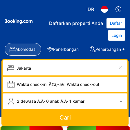
IDR
Daftarkan properti Anda
Daftar
Login
Akomodasi
Penerbangan
Penerbangan + Ho
Waktu check-in
Ã¢â‚¬â€
Waktu check-out
2 dewasa Ã‚Â· 0 anak Ã‚Â· 1 kamar
Cari