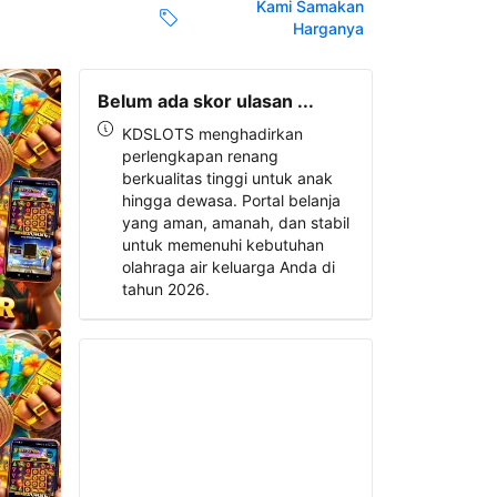
Kami Samakan
Harganya
Belum ada skor ulasan ...
KDSLOTS menghadirkan
perlengkapan renang
berkualitas tinggi untuk anak
hingga dewasa. Portal belanja
yang aman, amanah, dan stabil
untuk memenuhi kebutuhan
olahraga air keluarga Anda di
tahun 2026.