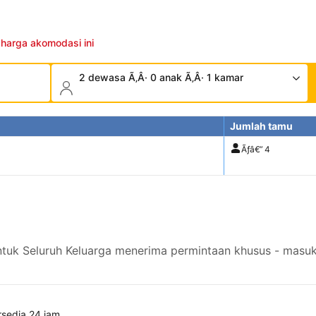
 harga akomodasi ini
2 dewasa Ã‚Â· 0 anak Ã‚Â· 1 kamar
Jumlah tamu
Ãƒâ€”
4
ntuk Seluruh Keluarga menerima permintaan khusus - masuk
rsedia 24 jam