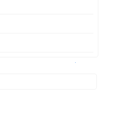
Lihat ketersediaan