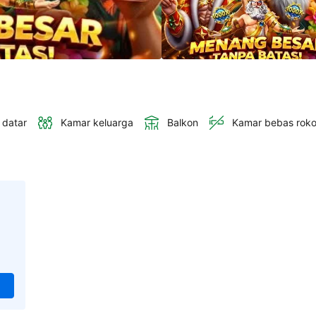
 datar
Kamar keluarga
Balkon
Kamar bebas rok