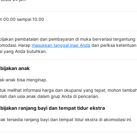
ri 00.00 sampai 10.00
bijakan pembatalan dan pembayaran di muka bervariasi tergantung 
omodasi. Harap
masukkan tanggal inap Anda
dan periksa ketentuan 
si yang Anda butuhkan.
bijakan anak
ak-anak bisa menginap.
tuk melihat informasi harga dan okupansi yang tepat, mohon tamba
mlah dan usia anak dalam grup Anda di pencarian.
bijakan ranjang bayi dan tempat tidur ekstra
dak tersedia ranjang bayi dan tempat tidur ekstra di akomodasi ini.