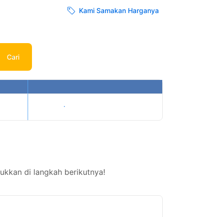
Kami Samakan Harganya
Cari
Tampilkan harga
ukkan di langkah berikutnya!