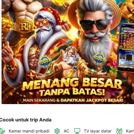
telepon 
dan 
alamat 
akan 
disertakan 
dalam 
konfirmasi 
pemesanan 
dan 
akun 
Anda.
Cocok untuk trip Anda
Kamar mandi pribadi
AC
TV layar datar
Kam