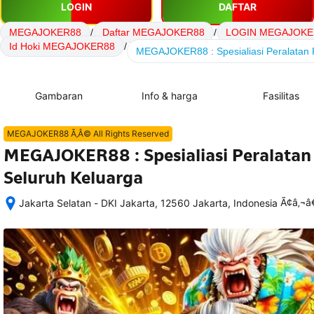
LOGIN
DAFTAR
MEGAJOKER88
/
Daftar MEGAJOKER88
/
LOGIN MEGAJOKE
Id Hoki MEGAJOKER88
/
MEGAJOKER88 : Spesialiasi Peralatan 
Gambaran
Info & harga
Fasilitas
MEGAJOKER88 Ã‚Â© All Rights Reserved
MEGAJOKER88 : Spesialiasi Peralata
Seluruh Keluarga
Ã¢â‚¬
Jakarta Selatan - DKI Jakarta, 12560 Jakarta, Indonesia
Setelah 
memesan, 
semua 
rincian 
akomodasi 
termasuk 
nomor 