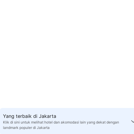
Yang terbaik di Jakarta
Klik di sini untuk melihat hotel dan akomodasi lain yang dekat dengan
landmark populer di Jakarta