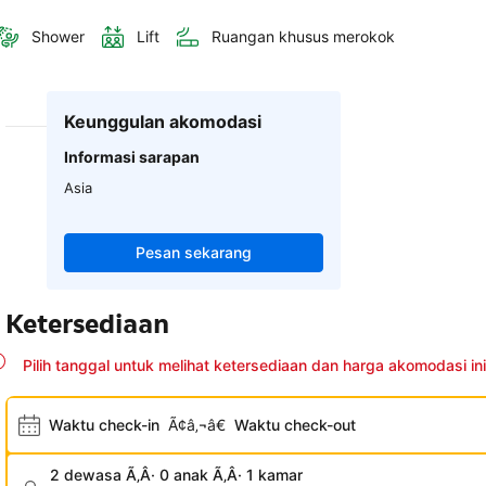
Shower
Lift
Ruangan khusus merokok
Keunggulan akomodasi
Informasi sarapan
Asia
Pesan sekarang
Ketersediaan
Pilih tanggal untuk melihat ketersediaan dan harga akomodasi ini
Waktu check-in
Ã¢â‚¬â€
Waktu check-out
2 dewasa Ã‚Â· 0 anak Ã‚Â· 1 kamar