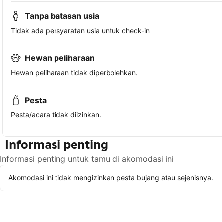
Tanpa batasan usia
Tidak ada persyaratan usia untuk check-in
Hewan peliharaan
Hewan peliharaan tidak diperbolehkan.
Pesta
Pesta/acara tidak diizinkan.
Informasi penting
Informasi penting untuk tamu di akomodasi ini
Akomodasi ini tidak mengizinkan pesta bujang atau sejenisnya.