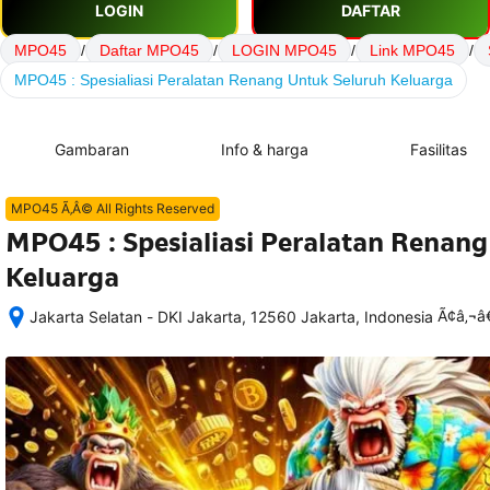
LOGIN
DAFTAR
MPO45
/
Daftar MPO45
/
LOGIN MPO45
/
Link MPO45
/
MPO45 : Spesialiasi Peralatan Renang Untuk Seluruh Keluarga
Gambaran
Info & harga
Fasilitas
MPO45 Ã‚Â© All Rights Reserved
MPO45 : Spesialiasi Peralatan Renang
Keluarga
Ã¢â‚¬
Jakarta Selatan - DKI Jakarta, 12560 Jakarta, Indonesia
Setelah 
memesan, 
semua 
rincian 
akomodasi 
termasuk 
nomor 