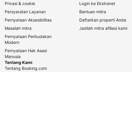
Privasi & cookie
Login ke Ekstranet
Persyaratan Layanan
Bantuan mitra
Pernyataan Aksesibilitas
Daftarkan properti Anda
Masalah mitra
Jadilah mitra afiliasi kami
Pernyataan Perbudakan
Modern
Pernyataan Hak Asasi
Manusia
Tentang Kami
Tentang Booking.com
Cara kerja kami
Keberlanjutan
Pusat pers
Karier
Relasi investor
Kontak perusahaan
Pedoman konten dan
pelaporannya