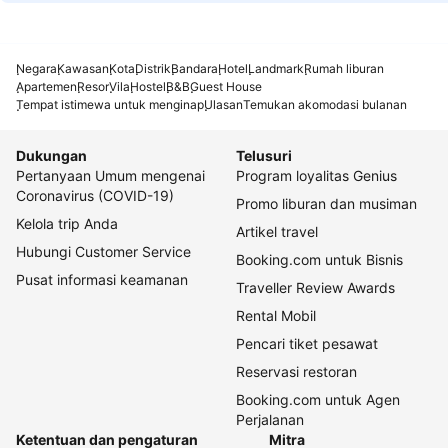
Negara
Kawasan
Kota
Distrik
Bandara
Hotel
Landmark
Rumah liburan
Apartemen
Resor
Vila
Hostel
B&B
Guest House
Tempat istimewa untuk menginap
Ulasan
Temukan akomodasi bulanan
Dukungan
Telusuri
Pertanyaan Umum mengenai
Program loyalitas Genius
Coronavirus (COVID-19)
Promo liburan dan musiman
Kelola trip Anda
Artikel travel
Hubungi Customer Service
Booking.com untuk Bisnis
Pusat informasi keamanan
Traveller Review Awards
Rental Mobil
Pencari tiket pesawat
Reservasi restoran
Booking.com untuk Agen
Perjalanan
Ketentuan dan pengaturan
Mitra