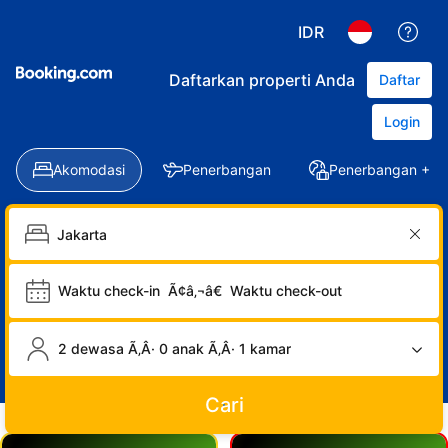
IDR
Daftarkan properti Anda
Daftar
Login
Akomodasi
Penerbangan
Penerbangan + Ho
Waktu check-in
Ã¢â‚¬â€
Waktu check-out
2 dewasa Ã‚Â· 0 anak Ã‚Â· 1 kamar
Cari