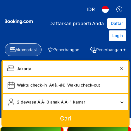
IDR
Daftarkan properti Anda
Daftar
Login
Akomodasi
Penerbangan
Penerbangan + Ho
Waktu check-in
Ã¢â‚¬â€
Waktu check-out
2 dewasa Ã‚Â· 0 anak Ã‚Â· 1 kamar
Cari