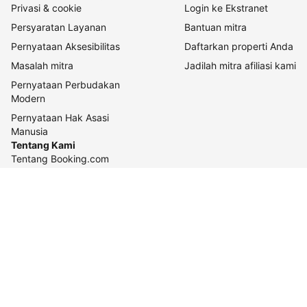
Privasi & cookie
Login ke Ekstranet
Persyaratan Layanan
Bantuan mitra
Pernyataan Aksesibilitas
Daftarkan properti Anda
Masalah mitra
Jadilah mitra afiliasi kami
Pernyataan Perbudakan
Modern
Pernyataan Hak Asasi
Manusia
Tentang Kami
Tentang Booking.com
Cara kerja kami
Keberlanjutan
Pusat pers
Karier
Relasi investor
Kontak perusahaan
Pedoman konten dan
pelaporannya