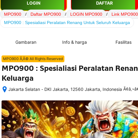
LOGIN
DAFTAR
MPO900
/
Daftar MPO900
/
LOGIN MPO900
/
Link MPO900
MPO900 : Spesialiasi Peralatan Renang Untuk Seluruh Keluarga
Gambaran
Info & harga
Fasilitas
MPO900 Ã‚Â© All Rights Reserved
MPO900 : Spesialiasi Peralatan Rena
Keluarga
Ã¢â‚¬
Jakarta Selatan - DKI Jakarta, 12560 Jakarta, Indonesia
Setelah 
memesan, 
semua 
rincian 
akomodasi 
termasuk 
nomor 