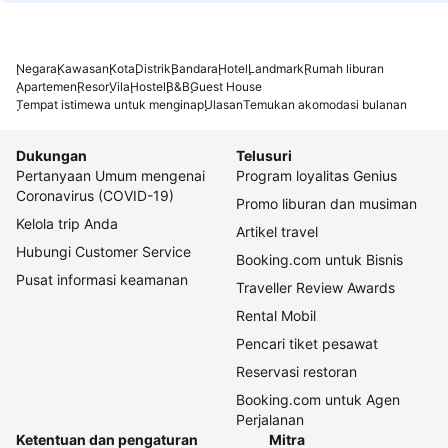
Negara
Kawasan
Kota
Distrik
Bandara
Hotel
Landmark
Rumah liburan
Apartemen
Resor
Vila
Hostel
B&B
Guest House
Tempat istimewa untuk menginap
Ulasan
Temukan akomodasi bulanan
Dukungan
Telusuri
Pertanyaan Umum mengenai
Program loyalitas Genius
Coronavirus (COVID-19)
Promo liburan dan musiman
Kelola trip Anda
Artikel travel
Hubungi Customer Service
Booking.com untuk Bisnis
Pusat informasi keamanan
Traveller Review Awards
Rental Mobil
Pencari tiket pesawat
Reservasi restoran
Booking.com untuk Agen
Perjalanan
Ketentuan dan pengaturan
Mitra