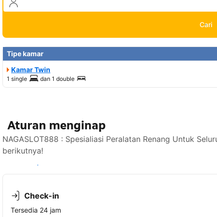
Cari
Tipe kamar
Kamar Twin
1 single
dan
1 double
Aturan menginap
NAGASLOT888 : Spesialiasi Peralatan Renang Untuk Selur
berikutnya!
Lihat ketersediaan
Check-in
Tersedia 24 jam