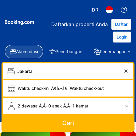
IDR
Daftarkan properti Anda
Daftar
Login
Akomodasi
Penerbangan
Penerbangan + Ho
Waktu check-in
Ã¢â‚¬â€
Waktu check-out
2 dewasa Ã‚Â· 0 anak Ã‚Â· 1 kamar
Cari