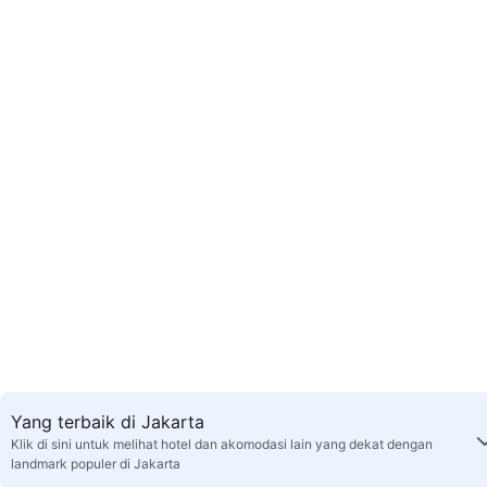
Yang terbaik di Jakarta
Klik di sini untuk melihat hotel dan akomodasi lain yang dekat dengan
landmark populer di Jakarta