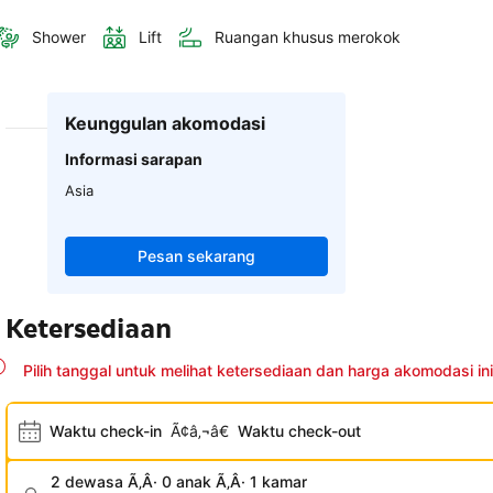
Shower
Lift
Ruangan khusus merokok
Keunggulan akomodasi
Informasi sarapan
Asia
Pesan sekarang
Ketersediaan
Pilih tanggal untuk melihat ketersediaan dan harga akomodasi ini
Waktu check-in
Ã¢â‚¬â€
Waktu check-out
2 dewasa Ã‚Â· 0 anak Ã‚Â· 1 kamar