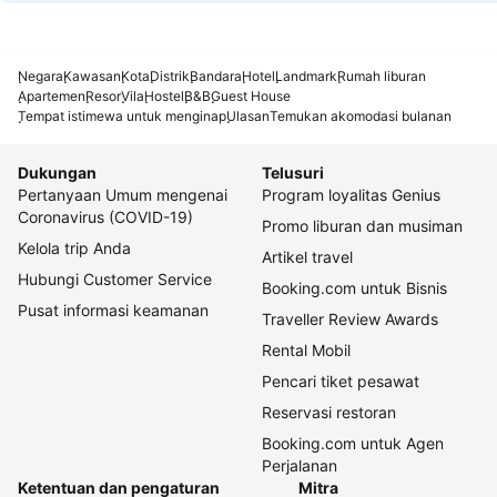
Negara
Kawasan
Kota
Distrik
Bandara
Hotel
Landmark
Rumah liburan
Apartemen
Resor
Vila
Hostel
B&B
Guest House
Tempat istimewa untuk menginap
Ulasan
Temukan akomodasi bulanan
Dukungan
Telusuri
Pertanyaan Umum mengenai
Program loyalitas Genius
Coronavirus (COVID-19)
Promo liburan dan musiman
Kelola trip Anda
Artikel travel
Hubungi Customer Service
Booking.com untuk Bisnis
Pusat informasi keamanan
Traveller Review Awards
Rental Mobil
Pencari tiket pesawat
Reservasi restoran
Booking.com untuk Agen
Perjalanan
Ketentuan dan pengaturan
Mitra