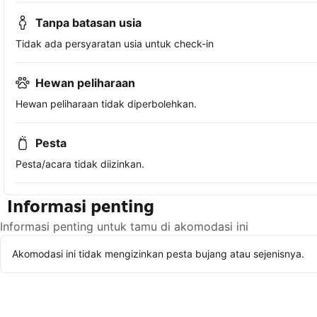
Tanpa batasan usia
Tidak ada persyaratan usia untuk check-in
Hewan peliharaan
Hewan peliharaan tidak diperbolehkan.
Pesta
Pesta/acara tidak diizinkan.
Informasi penting
Informasi penting untuk tamu di akomodasi ini
Akomodasi ini tidak mengizinkan pesta bujang atau sejenisnya.