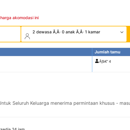
 harga akomodasi ini
2 dewasa Ã‚Â· 0 anak Ã‚Â· 1 kamar
Jumlah tamu
Ãƒâ€”
4
Untuk Seluruh Keluarga menerima permintaan khusus - masu
rsedia 24 jam