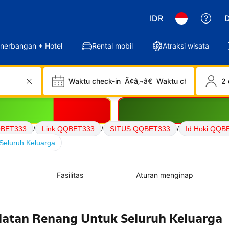
IDR
D
nerbangan + Hotel
Rental mobil
Atraksi wisata
Waktu check-in
Ã¢â‚¬â€
Waktu check-out
2 
QBET333
/
Link QQBET333
/
SITUS QQBET333
/
Id Hoki QQB
Seluruh Keluarga
Fasilitas
Aturan menginap
alatan Renang Untuk Seluruh Keluarga