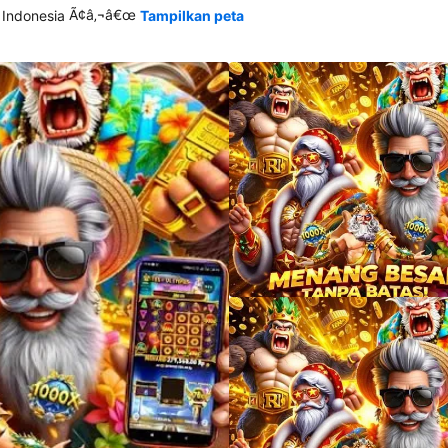
Ã¢â‚¬â€œ
 Indonesia
Tampilkan peta