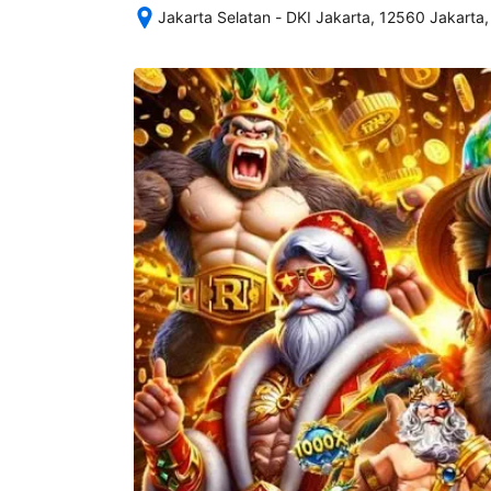
Jakarta Selatan - DKI Jakarta, 12560 Jakarta,
Setelah 
memesan, 
semua 
rincian 
akomodasi 
termasuk 
nomor 
telepon 
dan 
alamat 
akan 
disertakan 
dalam 
konfirmasi 
pemesanan 
dan 
akun 
Anda.