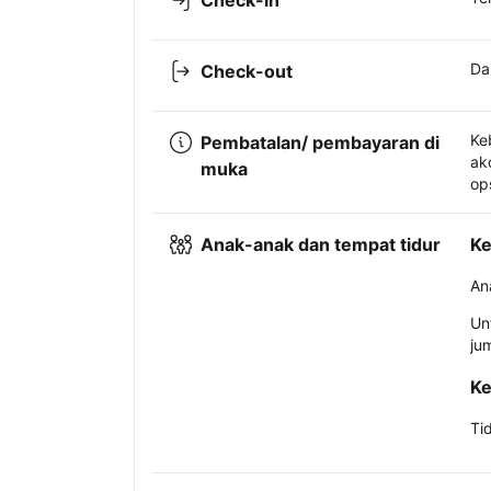
Check-in
Da
Check-out
Ke
Pembatalan/ pembayaran di
ak
muka
op
Anak-anak dan tempat tidur
Ke
An
Un
ju
Ke
Ti