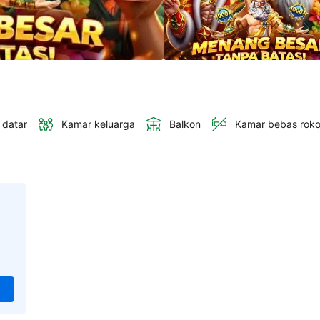
 datar
Kamar keluarga
Balkon
Kamar bebas rok