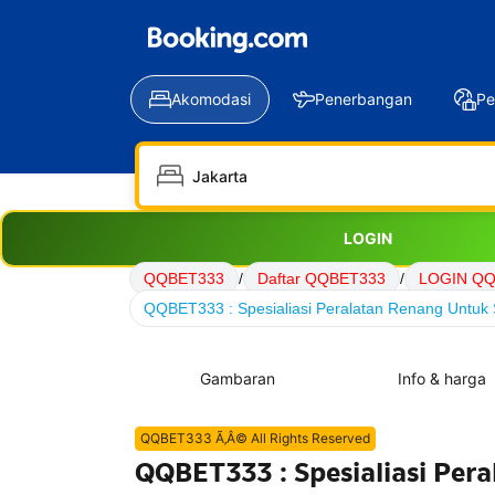
Akomodasi
Penerbangan
Pe
LOGIN
QQBET333
/
Daftar QQBET333
/
LOGIN Q
QQBET333 : Spesialiasi Peralatan Renang Untuk 
Gambaran
Info & harga
QQBET333 Ã‚Â© All Rights Reserved
QQBET333 : Spesialiasi Per