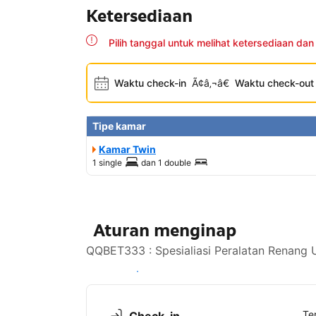
Ketersediaan
Pilih tanggal untuk melihat ketersediaan dan
Waktu check-in
Ã¢â‚¬â€
Waktu check-out
Tipe kamar
Kamar Twin
1 single
dan
1 double
Aturan menginap
QQBET333 : Spesialiasi Peralatan Renang 
Lihat ketersediaan
Te