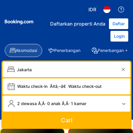
IDR
Daftarkan properti Anda
Daftar
Login
Akomodasi
Penerbangan
Penerbangan + Ho
Waktu check-in
Ã¢â‚¬â€
Waktu check-out
2 dewasa Ã‚Â· 0 anak Ã‚Â· 1 kamar
Cari