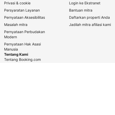
Privasi & cookie
Login ke Ekstranet
Persyaratan Layanan
Bantuan mitra
Pernyataan Aksesibilitas
Daftarkan properti Anda
Masalah mitra
Jadilah mitra afiliasi kami
Pernyataan Perbudakan
Modern
Pernyataan Hak Asasi
Manusia
Tentang Kami
Tentang Booking.com
Cara kerja kami
Keberlanjutan
Pusat pers
Karier
Relasi investor
Kontak perusahaan
Pedoman konten dan
pelaporannya