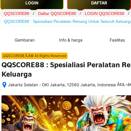
LOGIN
DAFTAR
QQSCORE88
/
Daftar QQSCORE88
/
LOGIN QQSCORE88
/
QQSCORE88 : Spesialiasi Peralatan Renang Untuk Seluruh Keluarg
Gambaran
Info & harga
Fasilitas
QQSCORE88 Ã‚Â© All Rights Reserved
QQSCORE88 : Spesialiasi Peralatan R
Keluarga
Ã¢â‚¬
Jakarta Selatan - DKI Jakarta, 12560 Jakarta, Indonesia
Setelah 
memesan, 
semua 
rincian 
akomodasi 
termasuk 
nomor 