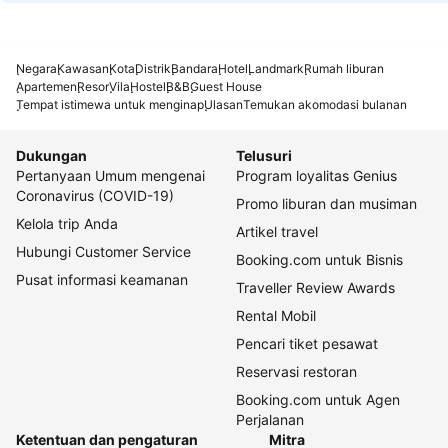
Negara
Kawasan
Kota
Distrik
Bandara
Hotel
Landmark
Rumah liburan
Apartemen
Resor
Vila
Hostel
B&B
Guest House
Tempat istimewa untuk menginap
Ulasan
Temukan akomodasi bulanan
Dukungan
Telusuri
Pertanyaan Umum mengenai
Program loyalitas Genius
Coronavirus (COVID-19)
Promo liburan dan musiman
Kelola trip Anda
Artikel travel
Hubungi Customer Service
Booking.com untuk Bisnis
Pusat informasi keamanan
Traveller Review Awards
Rental Mobil
Pencari tiket pesawat
Reservasi restoran
Booking.com untuk Agen
Perjalanan
Ketentuan dan pengaturan
Mitra