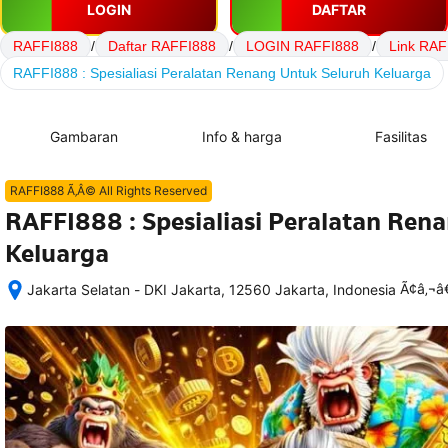
LOGIN
DAFTAR
RAFFI888
/
Daftar RAFFI888
/
LOGIN RAFFI888
/
Link RAF
RAFFI888 : Spesialiasi Peralatan Renang Untuk Seluruh Keluarga
Gambaran
Info & harga
Fasilitas
RAFFI888 Ã‚Â© All Rights Reserved
RAFFI888 : Spesialiasi Peralatan Ren
Keluarga
Ã¢â‚¬
Jakarta Selatan - DKI Jakarta, 12560 Jakarta, Indonesia
Setelah 
memesan, 
semua 
rincian 
akomodasi 
termasuk 
nomor 