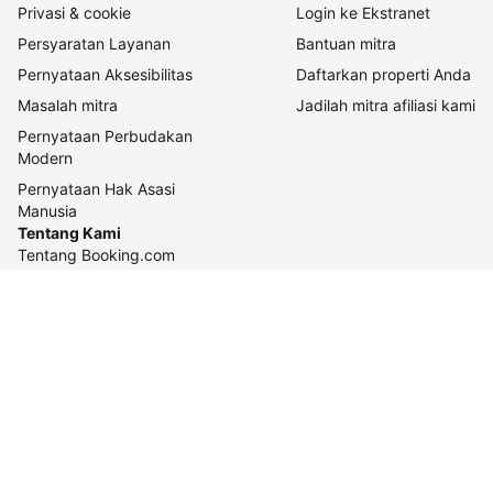
Privasi & cookie
Login ke Ekstranet
Persyaratan Layanan
Bantuan mitra
Pernyataan Aksesibilitas
Daftarkan properti Anda
Masalah mitra
Jadilah mitra afiliasi kami
Pernyataan Perbudakan
Modern
Pernyataan Hak Asasi
Manusia
Tentang Kami
Tentang Booking.com
Cara kerja kami
Keberlanjutan
Pusat pers
Karier
Relasi investor
Kontak perusahaan
Pedoman konten dan
pelaporannya