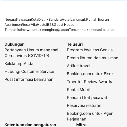
Negara
Kawasan
Kota
Distrik
Bandara
Hotel
Landmark
Rumah liburan
Apartemen
Resor
Vila
Hostel
B&B
Guest House
Tempat istimewa untuk menginap
Ulasan
Temukan akomodasi bulanan
Dukungan
Telusuri
Pertanyaan Umum mengenai
Program loyalitas Genius
Coronavirus (COVID-19)
Promo liburan dan musiman
Kelola trip Anda
Artikel travel
Hubungi Customer Service
Booking.com untuk Bisnis
Pusat informasi keamanan
Traveller Review Awards
Rental Mobil
Pencari tiket pesawat
Reservasi restoran
Booking.com untuk Agen
Perjalanan
Ketentuan dan pengaturan
Mitra