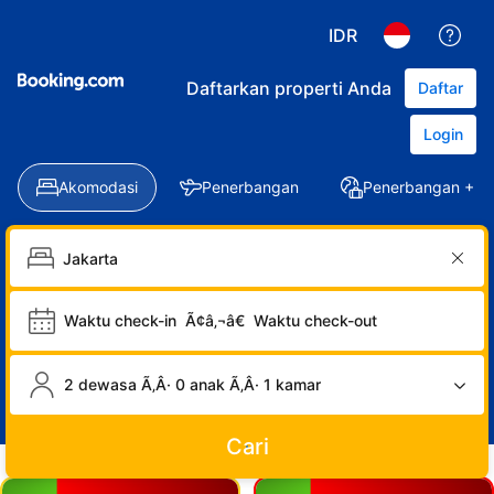
IDR
Daftarkan properti Anda
Daftar
Login
Akomodasi
Penerbangan
Penerbangan + Ho
Waktu check-in
Ã¢â‚¬â€
Waktu check-out
2 dewasa Ã‚Â· 0 anak Ã‚Â· 1 kamar
Cari