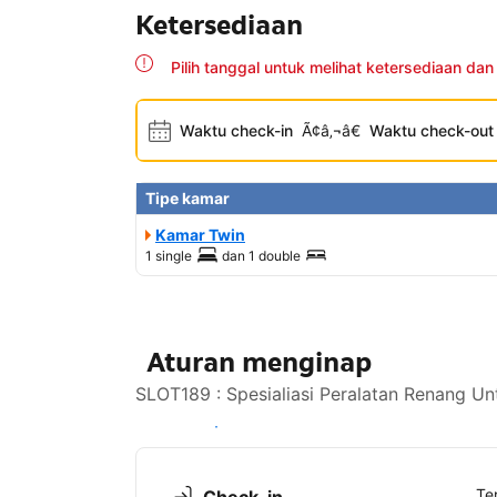
Ketersediaan
Pilih tanggal untuk melihat ketersediaan dan
Waktu check-in
Ã¢â‚¬â€
Waktu check-out
Tipe kamar
Kamar Twin
1 single
dan
1 double
Aturan menginap
SLOT189 : Spesialiasi Peralatan Renang Un
Lihat ketersediaan
Te