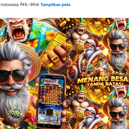
Ã¢â‚¬â€œ
 Indonesia
Tampilkan peta