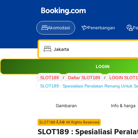
Akomodasi
Penerbangan
Pe
LOGIN
SLOT189
/
Daftar SLOT189
/
LOGIN SLOT1
SLOT189 : Spesialiasi Peralatan Renang Untuk S
Gambaran
Info & harga
SLOT189 Ã‚Â© All Rights Reserved
SLOT189 : Spesialiasi Pera