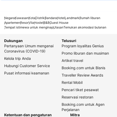
Negara
Kawasan
Kota
Distrik
Bandara
Hotel
Landmark
Rumah liburan
Apartemen
Resor
Vila
Hostel
B&B
Guest House
Tempat istimewa untuk menginap
Ulasan
Temukan akomodasi bulanan
Dukungan
Telusuri
Pertanyaan Umum mengenai
Program loyalitas Genius
Coronavirus (COVID-19)
Promo liburan dan musiman
Kelola trip Anda
Artikel travel
Hubungi Customer Service
Booking.com untuk Bisnis
Pusat informasi keamanan
Traveller Review Awards
Rental Mobil
Pencari tiket pesawat
Reservasi restoran
Booking.com untuk Agen
Perjalanan
Ketentuan dan pengaturan
Mitra