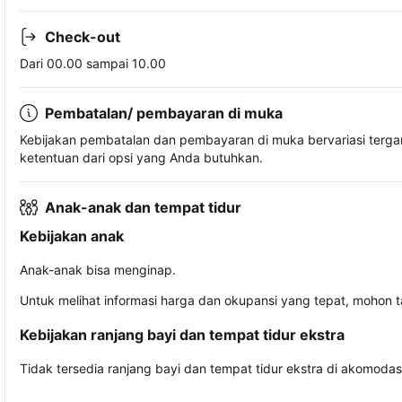
Check-out
Dari 00.00 sampai 10.00
Pembatalan/ pembayaran di muka
Kebijakan pembatalan dan pembayaran di muka bervariasi terg
ketentuan dari opsi yang Anda butuhkan.
Anak-anak dan tempat tidur
Kebijakan anak
Anak-anak bisa menginap.
Untuk melihat informasi harga dan okupansi yang tepat, mohon 
Kebijakan ranjang bayi dan tempat tidur ekstra
Tidak tersedia ranjang bayi dan tempat tidur ekstra di akomodasi 