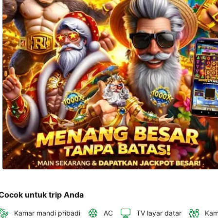
telepon 
dan 
alamat 
akan 
disertakan 
dalam 
konfirmasi 
pemesanan 
dan 
akun 
Anda.
Cocok untuk trip Anda
Kamar mandi pribadi
AC
TV layar datar
Kam