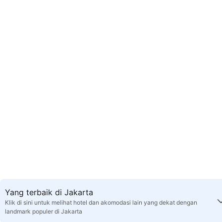
Yang terbaik di Jakarta
Klik di sini untuk melihat hotel dan akomodasi lain yang dekat dengan
landmark populer di Jakarta