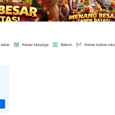
 datar
Kamar keluarga
Balkon
Kamar bebas rok