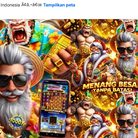
Ã¢â‚¬â€œ
 Indonesia
Tampilkan peta