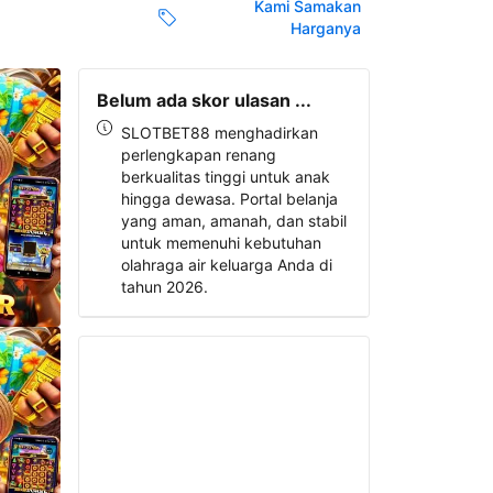
Kami Samakan
Harganya
Belum ada skor ulasan ...
SLOTBET88 menghadirkan
perlengkapan renang
berkualitas tinggi untuk anak
hingga dewasa. Portal belanja
yang aman, amanah, dan stabil
untuk memenuhi kebutuhan
olahraga air keluarga Anda di
tahun 2026.