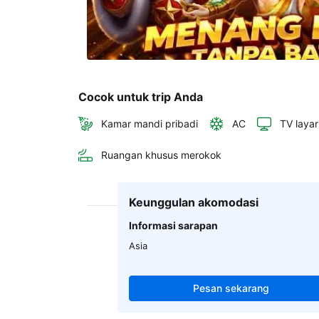
Cocok untuk trip Anda
Kamar mandi pribadi
AC
TV layar
Ruangan khusus merokok
Keunggulan akomodasi
Informasi sarapan
Asia
Pesan sekarang