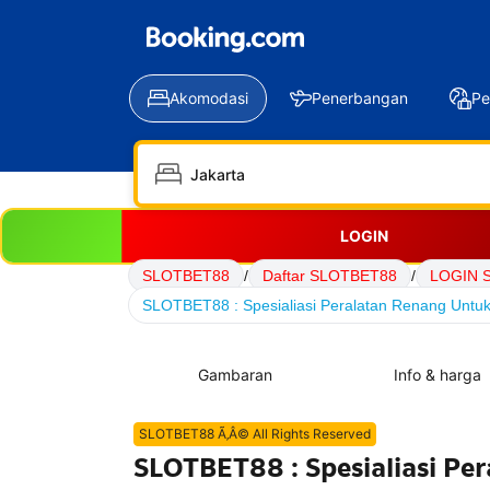
Akomodasi
Penerbangan
Pe
LOGIN
SLOTBET88
/
Daftar SLOTBET88
/
LOGIN 
SLOTBET88 : Spesialiasi Peralatan Renang Untuk
Gambaran
Info & harga
SLOTBET88 Ã‚Â© All Rights Reserved
SLOTBET88 : Spesialiasi Pe