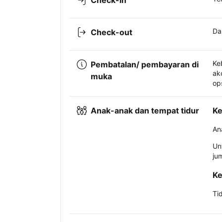
Check-in
Da
Check-out
Ke
Pembatalan/ pembayaran di
ak
muka
op
Anak-anak dan tempat tidur
Ke
An
Un
ju
Ke
Ti