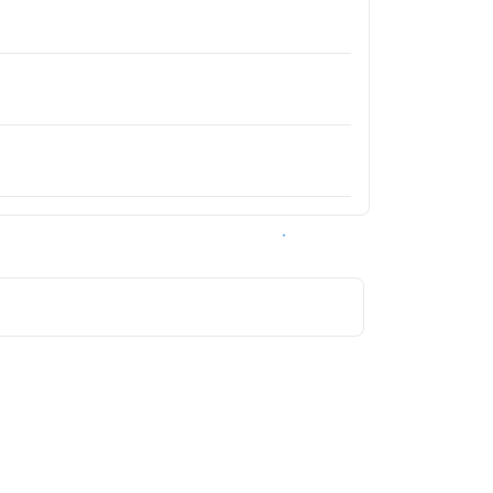
Lihat ketersediaan