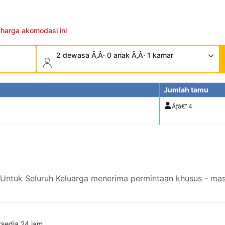
 harga akomodasi ini
2 dewasa Ã‚Â· 0 anak Ã‚Â· 1 kamar
Jumlah tamu
Ãƒâ€”
4
 Untuk Seluruh Keluarga menerima permintaan khusus - mas
rsedia 24 jam