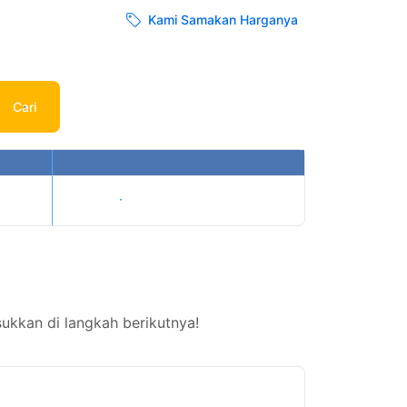
Kami Samakan Harganya
Cari
Tampilkan harga
ukkan di langkah berikutnya!