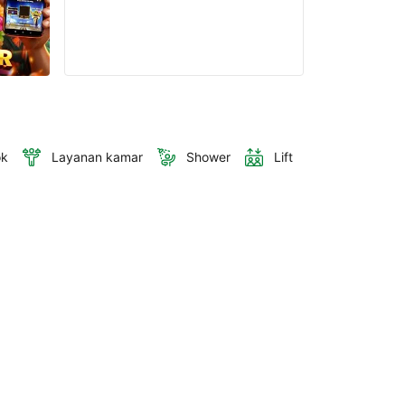
ok
Layanan kamar
Shower
Lift