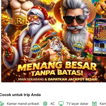
telepon 
dan 
alamat 
akan 
disertakan 
dalam 
konfirmasi 
pemesanan 
dan 
akun 
Anda.
Cocok untuk trip Anda
Kamar mandi pribadi
AC
TV layar datar
Kam