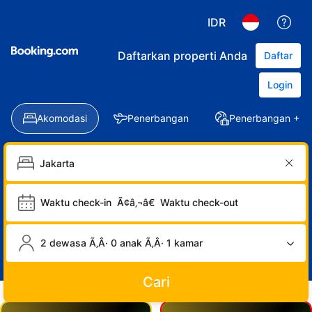
IDR
Daftarkan properti Anda
Daftar
Login
Akomodasi
Penerbangan
Penerbangan + Ho
Waktu check-in
Ã¢â‚¬â€
Waktu check-out
2 dewasa Ã‚Â· 0 anak Ã‚Â· 1 kamar
Cari