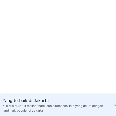
Yang terbaik di Jakarta
Klik di sini untuk melihat hotel dan akomodasi lain yang dekat dengan
landmark populer di Jakarta