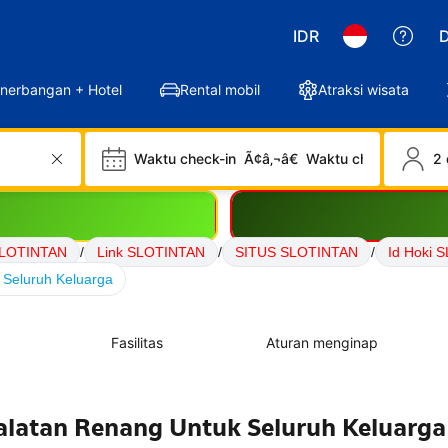
IDR
D
nerbangan + Hotel
Rental mobil
Atraksi wisata
Waktu check-in
Ã¢â‚¬â€
Waktu check-out
2 
LOTINTAN
/
Link SLOTINTAN
/
SITUS SLOTINTAN
/
Id Hoki 
 Seluruh Keluarga
Fasilitas
Aturan menginap
ralatan Renang Untuk Seluruh Keluarga