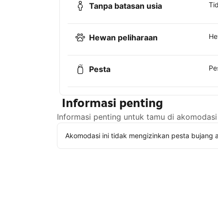
Ti
Tanpa batasan usia
He
Hewan peliharaan
Pe
Pesta
Informasi penting
Informasi penting untuk tamu di akomodasi 
Akomodasi ini tidak mengizinkan pesta bujang a