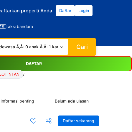
aftarkan properti Anda
Daftar
Login
Taksi bandara
Cari
dewasa Ã‚Â· 0 anak Ã‚Â· 1 kamar
DAFTAR
SLOTINTAN
/
Informasi penting
Belum ada ulasan
Daftar sekarang