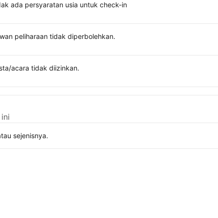
dak ada persyaratan usia untuk check-in
wan peliharaan tidak diperbolehkan.
sta/acara tidak diizinkan.
ini
tau sejenisnya.