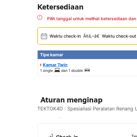
Ketersediaan
Pilih tanggal untuk melihat ketersediaan dan
Waktu check-in
Ã¢â‚¬â€
Waktu check-out
Tipe kamar
Kamar Twin
1 single
dan
1 double
Aturan menginap
TEKTOK4D : Spesialiasi Peralatan Renang 
Lihat ketersediaan
Te