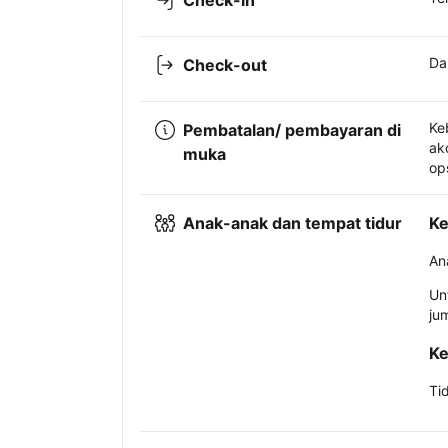
Check-in
Da
Check-out
Ke
Pembatalan/ pembayaran di
ak
muka
op
Anak-anak dan tempat tidur
Ke
An
Un
ju
Ke
Ti