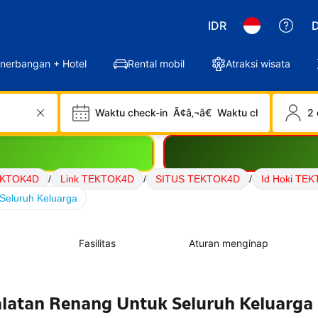
IDR
D
nerbangan + Hotel
Rental mobil
Atraksi wisata
Waktu check-in
Ã¢â‚¬â€
Waktu check-out
2 
EKTOK4D
/
Link TEKTOK4D
/
SITUS TEKTOK4D
/
Id Hoki TE
Seluruh Keluarga
Fasilitas
Aturan menginap
alatan Renang Untuk Seluruh Keluarga