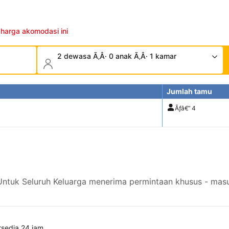
 harga akomodasi ini
2 dewasa Ã‚Â· 0 anak Ã‚Â· 1 kamar
Jumlah tamu
Ãƒâ€”
4
Untuk Seluruh Keluarga menerima permintaan khusus - masu
rsedia 24 jam