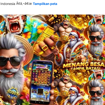
Ã¢â‚¬â€œ
 Indonesia
Tampilkan peta