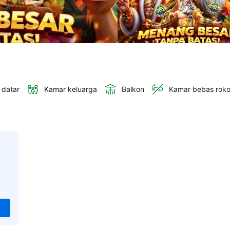
 datar
Kamar keluarga
Balkon
Kamar bebas rok