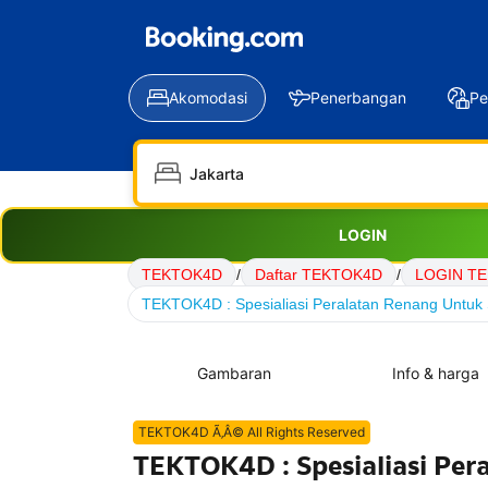
Akomodasi
Penerbangan
Pe
LOGIN
TEKTOK4D
/
Daftar TEKTOK4D
/
LOGIN T
TEKTOK4D : Spesialiasi Peralatan Renang Untuk 
Gambaran
Info & harga
TEKTOK4D Ã‚Â© All Rights Reserved
TEKTOK4D : Spesialiasi Per