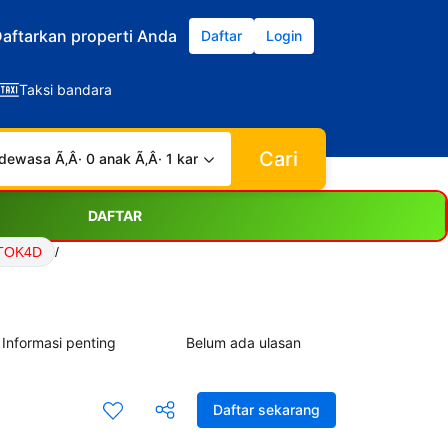
aftarkan properti Anda
Daftar
Login
Taksi bandara
Cari
dewasa Ã‚Â· 0 anak Ã‚Â· 1 kamar
DAFTAR
KTOK4D
/
Informasi penting
Belum ada ulasan
Daftar sekarang