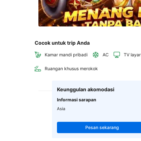
Cocok untuk trip Anda
Kamar mandi pribadi
AC
TV layar
Ruangan khusus merokok
Keunggulan akomodasi
Informasi sarapan
Asia
Pesan sekarang