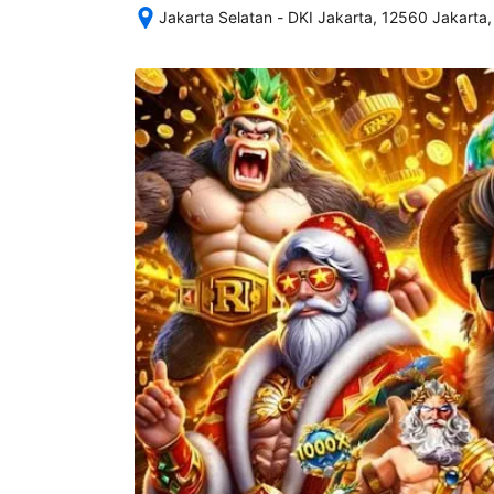
Jakarta Selatan - DKI Jakarta, 12560 Jakarta,
Setelah 
memesan, 
semua 
rincian 
akomodasi 
termasuk 
nomor 
telepon 
dan 
alamat 
akan 
disertakan 
dalam 
konfirmasi 
pemesanan 
dan 
akun 
Anda.