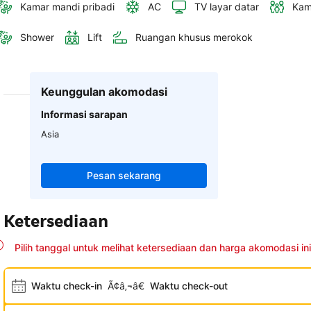
Kamar mandi pribadi
AC
TV layar datar
Kam
Shower
Lift
Ruangan khusus merokok
Keunggulan akomodasi
Informasi sarapan
Asia
Pesan sekarang
Ketersediaan
Pilih tanggal untuk melihat ketersediaan dan harga akomodasi ini
Waktu check-in
Ã¢â‚¬â€
Waktu check-out