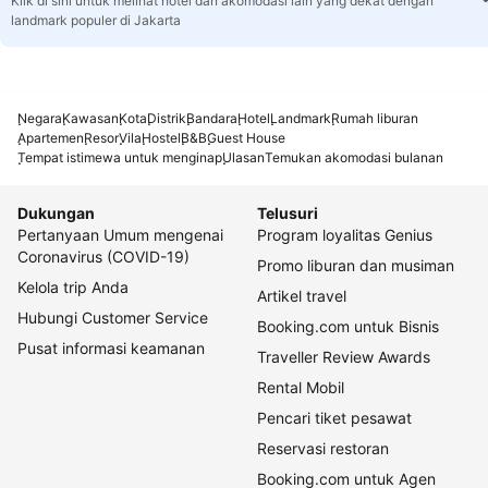
Klik di sini untuk melihat hotel dan akomodasi lain yang dekat dengan
landmark populer di Jakarta
Negara
Kawasan
Kota
Distrik
Bandara
Hotel
Landmark
Rumah liburan
Apartemen
Resor
Vila
Hostel
B&B
Guest House
Tempat istimewa untuk menginap
Ulasan
Temukan akomodasi bulanan
Dukungan
Telusuri
Pertanyaan Umum mengenai
Program loyalitas Genius
Coronavirus (COVID-19)
Promo liburan dan musiman
Kelola trip Anda
Artikel travel
Hubungi Customer Service
Booking.com untuk Bisnis
Pusat informasi keamanan
Traveller Review Awards
Rental Mobil
Pencari tiket pesawat
Reservasi restoran
Booking.com untuk Agen