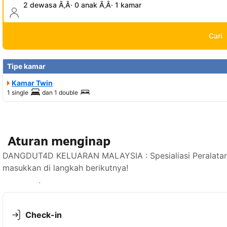
2 dewasa Ã‚Â· 0 anak Ã‚Â· 1 kamar
Cari
Tipe kamar
Kamar Twin
1 single
dan
1 double
Aturan menginap
DANGDUT4D KELUARAN MALAYSIA : Spesialiasi Peralatan 
masukkan di langkah berikutnya!
Lihat ketersediaan
Check-in