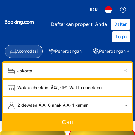
IDR
Daftarkan properti Anda
Daftar
Login
Akomodasi
Penerbangan
Penerbangan + Ho
Waktu check-in
Ã¢â‚¬â€
Waktu check-out
2 dewasa Ã‚Â· 0 anak Ã‚Â· 1 kamar
Cari