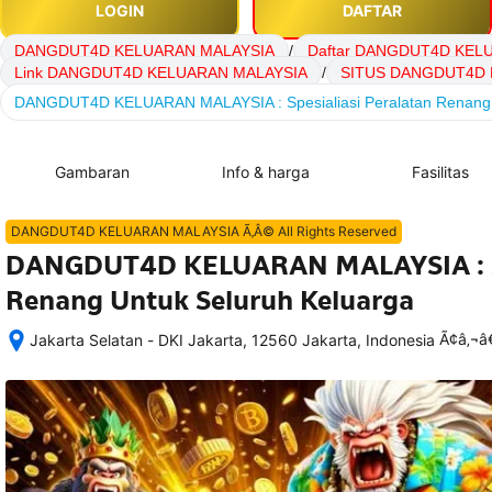
LOGIN
DAFTAR
DANGDUT4D KELUARAN MALAYSIA
/
Daftar DANGDUT4D KEL
Link DANGDUT4D KELUARAN MALAYSIA
/
SITUS DANGDUT4D 
DANGDUT4D KELUARAN MALAYSIA : Spesialiasi Peralatan Renang 
Gambaran
Info & harga
Fasilitas
DANGDUT4D KELUARAN MALAYSIA Ã‚Â© All Rights Reserved
DANGDUT4D KELUARAN MALAYSIA : Spe
Renang Untuk Seluruh Keluarga
Ã¢â‚¬
Jakarta Selatan - DKI Jakarta, 12560 Jakarta, Indonesia
Setelah 
memesan, 
semua 
rincian 
akomodasi 
termasuk 