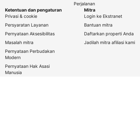
Perjalanan
Ketentuan dan pengaturan
Mitra
Privasi & cookie
Login ke Ekstranet
Persyaratan Layanan
Bantuan mitra
Pernyataan Aksesibilitas
Daftarkan properti Anda
Masalah mitra
Jadilah mitra afiliasi kami
Pernyataan Perbudakan
Modern
Pernyataan Hak Asasi
Manusia
Tentang Kami
Tentang Booking.com
Cara kerja kami
Keberlanjutan
Pusat pers
Karier
Relasi investor
Kontak perusahaan