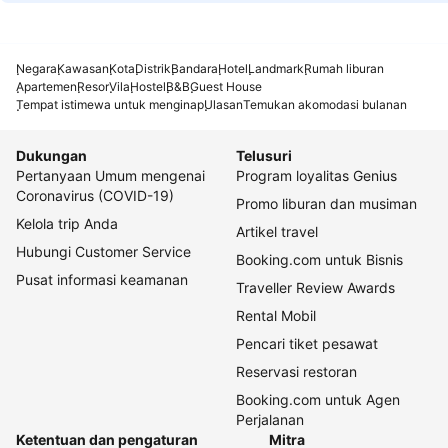
Negara
Kawasan
Kota
Distrik
Bandara
Hotel
Landmark
Rumah liburan
Apartemen
Resor
Vila
Hostel
B&B
Guest House
Tempat istimewa untuk menginap
Ulasan
Temukan akomodasi bulanan
Dukungan
Telusuri
Pertanyaan Umum mengenai
Program loyalitas Genius
Coronavirus (COVID-19)
Promo liburan dan musiman
Kelola trip Anda
Artikel travel
Hubungi Customer Service
Booking.com untuk Bisnis
Pusat informasi keamanan
Traveller Review Awards
Rental Mobil
Pencari tiket pesawat
Reservasi restoran
Booking.com untuk Agen
Perjalanan
Ketentuan dan pengaturan
Mitra