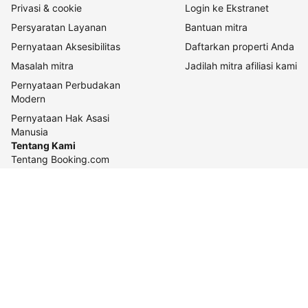
Privasi & cookie
Login ke Ekstranet
Persyaratan Layanan
Bantuan mitra
Pernyataan Aksesibilitas
Daftarkan properti Anda
Masalah mitra
Jadilah mitra afiliasi kami
Pernyataan Perbudakan
Modern
Pernyataan Hak Asasi
Manusia
Tentang Kami
Tentang Booking.com
Cara kerja kami
Keberlanjutan
Pusat pers
Karier
Relasi investor
Kontak perusahaan
Pedoman konten dan
pelaporannya