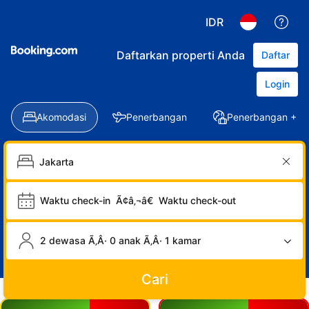
IDR
Daftarkan properti Anda
Daftar
Login
Akomodasi
Penerbangan
Penerbangan + Ho
Waktu check-in
Ã¢â‚¬â€
Waktu check-out
2 dewasa Ã‚Â· 0 anak Ã‚Â· 1 kamar
Cari