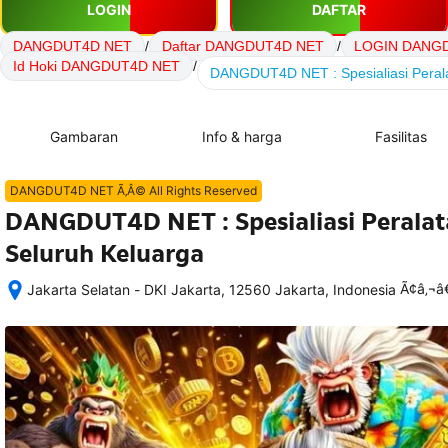
LOGIN
DAFTAR
DANGDUT4D NET
/
Daftar DANGDUT4D NET
/
LOGIN DANG
Id Hoki DANGDUT4D NET
/
DANGDUT4D NET : Spesialiasi Peral
Gambaran
Info & harga
Fasilitas
DANGDUT4D NET Ã‚Â© All Rights Reserved
DANGDUT4D NET : Spesialiasi Perala
Seluruh Keluarga
Ã¢â‚¬
Jakarta Selatan - DKI Jakarta, 12560 Jakarta, Indonesia
Setelah 
memesan, 
semua 
rincian 
akomodasi 
termasuk 
nomor 