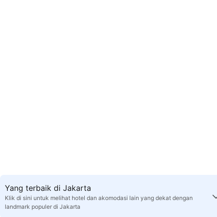
Yang terbaik di Jakarta
Klik di sini untuk melihat hotel dan akomodasi lain yang dekat dengan
landmark populer di Jakarta