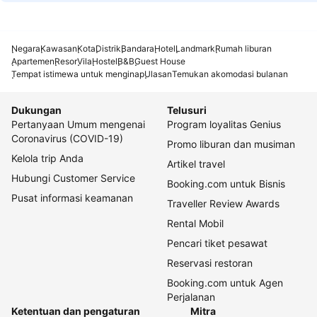
Negara
Kawasan
Kota
Distrik
Bandara
Hotel
Landmark
Rumah liburan
Apartemen
Resor
Vila
Hostel
B&B
Guest House
Tempat istimewa untuk menginap
Ulasan
Temukan akomodasi bulanan
Dukungan
Telusuri
Pertanyaan Umum mengenai
Program loyalitas Genius
Coronavirus (COVID-19)
Promo liburan dan musiman
Kelola trip Anda
Artikel travel
Hubungi Customer Service
Booking.com untuk Bisnis
Pusat informasi keamanan
Traveller Review Awards
Rental Mobil
Pencari tiket pesawat
Reservasi restoran
Booking.com untuk Agen
Perjalanan
Ketentuan dan pengaturan
Mitra