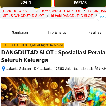
LOGIN
DAFTAR
DANGDUT4D SLOT
/
Daftar DANGDUT4D SLOT
/
LOGIN DA
SITUS DANGDUT4D SLOT
/
Id Hoki DANGDUT4D SLOT
/
DAN
Gambaran
Info & harga
Fasilitas
DANGDUT4D SLOT Ã‚Â© All Rights Reserved
DANGDUT4D SLOT : Spesialiasi Peral
Seluruh Keluarga
Ã¢â‚¬
Jakarta Selatan - DKI Jakarta, 12560 Jakarta, Indonesia
Setelah 
memesan, 
semua 
rincian 
akomodasi 
termasuk 
nomor 