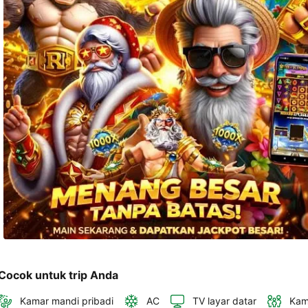
telepon 
dan 
alamat 
akan 
disertakan 
dalam 
konfirmasi 
pemesanan 
dan 
akun 
Anda.
Cocok untuk trip Anda
Kamar mandi pribadi
AC
TV layar datar
Kam