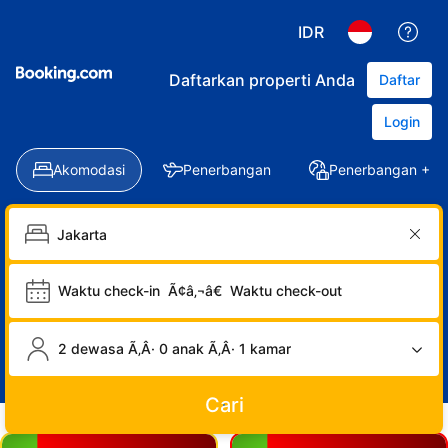
IDR
Daftarkan properti Anda
Daftar
Login
Akomodasi
Penerbangan
Penerbangan + Ho
Waktu check-in
Ã¢â‚¬â€
Waktu check-out
2 dewasa Ã‚Â· 0 anak Ã‚Â· 1 kamar
Cari