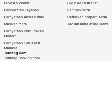
Privasi & cookie
Login ke Ekstranet
Persyaratan Layanan
Bantuan mitra
Pernyataan Aksesibilitas
Daftarkan properti Anda
Masalah mitra
Jadilah mitra afiliasi kami
Pernyataan Perbudakan
Modern
Pernyataan Hak Asasi
Manusia
Tentang Kami
Tentang Booking.com
Cara kerja kami
Keberlanjutan
Pusat pers
Karier
Relasi investor
Kontak perusahaan
Pedoman konten dan
pelaporannya