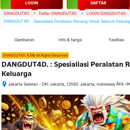
LOGIN
DAFTAR
DANGDUT4D.
/
Daftar DANGDUT4D.
/
LOGIN DANGDUT4D.
DANGDUT4D. : Spesialiasi Peralatan Renang Untuk Seluruh Keluar
Gambaran
Info & harga
Fasilitas
DANGDUT4D. Ã‚Â© All Rights Reserved
DANGDUT4D. : Spesialiasi Peralatan 
Keluarga
Ã¢â‚¬
Jakarta Selatan - DKI Jakarta, 12560 Jakarta, Indonesia
Setelah 
memesan, 
semua 
rincian 
akomodasi 
termasuk 
nomor 