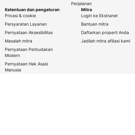
Perjalanan
Ketentuan dan pengaturan
Mitra
Privasi & cookie
Login ke Ekstranet
Persyaratan Layanan
Bantuan mitra
Pernyataan Aksesibilitas
Daftarkan properti Anda
Masalah mitra
Jadilah mitra afiliasi kami
Pernyataan Perbudakan
Modern
Pernyataan Hak Asasi
Manusia
Tentang Kami
Tentang Booking.com
Cara kerja kami
Keberlanjutan
Pusat pers
Karier
Relasi investor
Kontak perusahaan