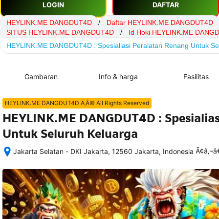
LOGIN
DAFTAR
HEYLINK.ME DANGDUT4D
/
Daftar HEYLINK.ME DANGDUT4D
SITUS HEYLINK.ME DANGDUT4D
/
Id Hoki HEYLINK.ME DANG
HEYLINK.ME DANGDUT4D : Spesialiasi Peralatan Renang Untuk Se
Gambaran
Info & harga
Fasilitas
HEYLINK.ME DANGDUT4D Ã‚Â© All Rights Reserved
HEYLINK.ME DANGDUT4D : Spesialias
Untuk Seluruh Keluarga
Ã¢â‚¬
Jakarta Selatan - DKI Jakarta, 12560 Jakarta, Indonesia
Setelah 
memesan, 
semua 
rincian 
akomodasi 
termasuk 