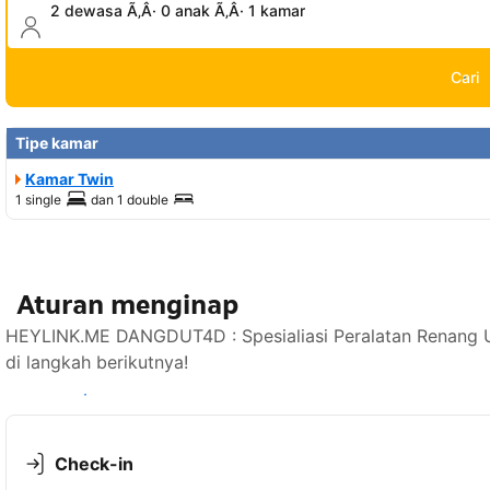
2 dewasa Ã‚Â· 0 anak Ã‚Â· 1 kamar
Cari
Tipe kamar
Kamar Twin
1 single
dan
1 double
Aturan menginap
HEYLINK.ME DANGDUT4D : Spesialiasi Peralatan Renang U
di langkah berikutnya!
Lihat ketersediaan
Check-in