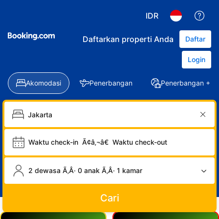
IDR
Daftarkan properti Anda
Daftar
Login
Akomodasi
Penerbangan
Penerbangan + Ho
Waktu check-in
Ã¢â‚¬â€
Waktu check-out
2 dewasa Ã‚Â· 0 anak Ã‚Â· 1 kamar
Cari