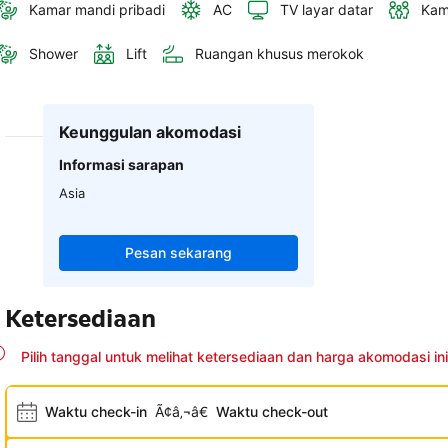
Kamar mandi pribadi
AC
TV layar datar
Kam
Shower
Lift
Ruangan khusus merokok
Keunggulan akomodasi
Informasi sarapan
Asia
Pesan sekarang
Ketersediaan
Pilih tanggal untuk melihat ketersediaan dan harga akomodasi ini
Waktu check-in
Ã¢â‚¬â€
Waktu check-out