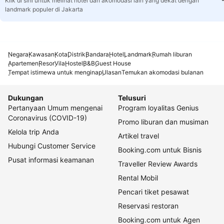
Klik di sini untuk melihat hotel dan akomodasi lain yang dekat dengan
landmark populer di Jakarta
Negara
Kawasan
Kota
Distrik
Bandara
Hotel
Landmark
Rumah liburan
Apartemen
Resor
Vila
Hostel
B&B
Guest House
Tempat istimewa untuk menginap
Ulasan
Temukan akomodasi bulanan
Dukungan
Telusuri
Pertanyaan Umum mengenai
Program loyalitas Genius
Coronavirus (COVID-19)
Promo liburan dan musiman
Kelola trip Anda
Artikel travel
Hubungi Customer Service
Booking.com untuk Bisnis
Pusat informasi keamanan
Traveller Review Awards
Rental Mobil
Pencari tiket pesawat
Reservasi restoran
Booking.com untuk Agen