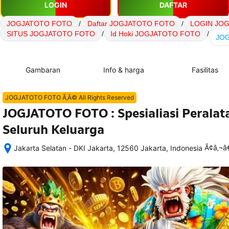
LOGIN
DAFTAR
JOGJATOTO FOTO
/
Daftar JOGJATOTO FOTO
/
LOGIN JO
SITUS JOGJATOTO FOTO
/
Id Hoki JOGJATOTO FOTO
/
JOG
Gambaran
Info & harga
Fasilitas
JOGJATOTO FOTO Ã‚Â© All Rights Reserved
JOGJATOTO FOTO : Spesialiasi Perala
Seluruh Keluarga
Ã¢â‚¬
Jakarta Selatan - DKI Jakarta, 12560 Jakarta, Indonesia
Setelah 
memesan, 
semua 
rincian 
akomodasi 
termasuk 
nomor 