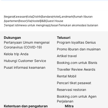
Negara
Kawasan
Kota
Distrik
Bandara
Hotel
Landmark
Rumah liburan
Apartemen
Resor
Vila
Hostel
B&B
Guest House
Tempat istimewa untuk menginap
Ulasan
Temukan akomodasi bulanan
Dukungan
Telusuri
Pertanyaan Umum mengenai
Program loyalitas Genius
Coronavirus (COVID-19)
Promo liburan dan musiman
Kelola trip Anda
Artikel travel
Hubungi Customer Service
Booking.com untuk Bisnis
Pusat informasi keamanan
Traveller Review Awards
Rental Mobil
Pencari tiket pesawat
Reservasi restoran
Booking.com untuk Agen
Perjalanan
Ketentuan dan pengaturan
Mitra