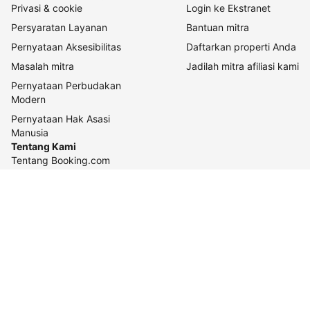
Privasi & cookie
Login ke Ekstranet
Persyaratan Layanan
Bantuan mitra
Pernyataan Aksesibilitas
Daftarkan properti Anda
Masalah mitra
Jadilah mitra afiliasi kami
Pernyataan Perbudakan
Modern
Pernyataan Hak Asasi
Manusia
Tentang Kami
Tentang Booking.com
Cara kerja kami
Keberlanjutan
Pusat pers
Karier
Relasi investor
Kontak perusahaan
Pedoman konten dan
pelaporannya