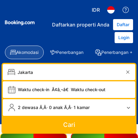
IDR
Daftarkan properti Anda
Daftar
Login
Akomodasi
Penerbangan
Penerbangan + Ho
Waktu check-in
Ã¢â‚¬â€
Waktu check-out
2 dewasa Ã‚Â· 0 anak Ã‚Â· 1 kamar
Cari