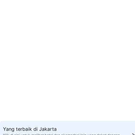
Yang terbaik di Jakarta