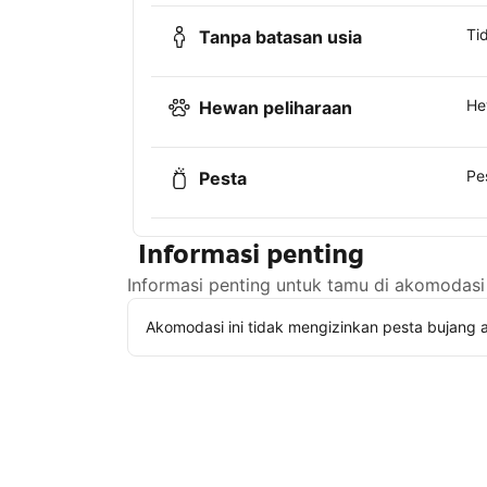
Ti
Tanpa batasan usia
He
Hewan peliharaan
Pe
Pesta
Informasi penting
Informasi penting untuk tamu di akomodasi 
Akomodasi ini tidak mengizinkan pesta bujang a