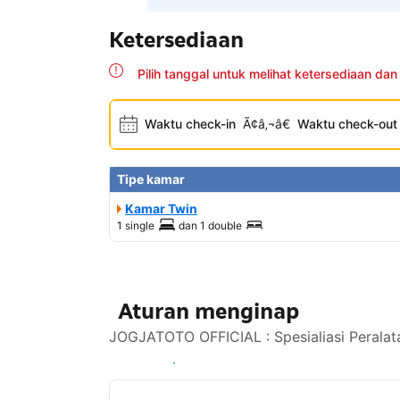
Ketersediaan
Pilih tanggal untuk melihat ketersediaan dan
Waktu check-in
Ã¢â‚¬â€
Waktu check-out
Tipe kamar
Kamar Twin
1 single
dan
1 double
Aturan menginap
JOGJATOTO OFFICIAL : Spesialiasi Peralat
Lihat ketersediaan