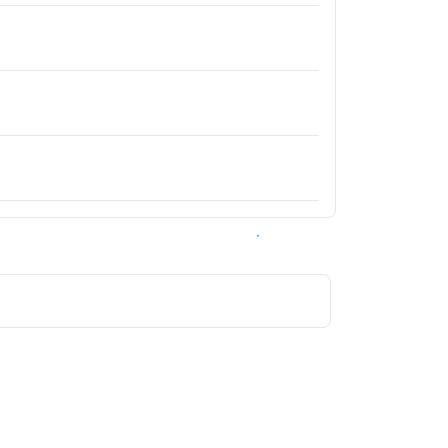
Lihat ketersediaan