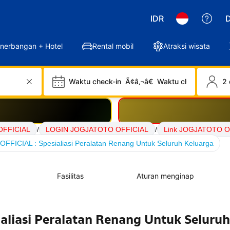
IDR
D
nerbangan + Hotel
Rental mobil
Atraksi wisata
Waktu check-in
Ã¢â‚¬â€
Waktu check-out
2 
OFFICIAL
/
LOGIN JOGJATOTO OFFICIAL
/
Link JOGJATOTO O
FICIAL : Spesialiasi Peralatan Renang Untuk Seluruh Keluarga
Fasilitas
Aturan menginap
aliasi Peralatan Renang Untuk Seluruh