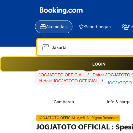
Akomodasi
Penerbangan
Pe
LOGIN
JOGJATOTO OFFICIAL
/
Daftar JOGJATOTO 
Id Hoki JOGJATOTO OFFICIAL
/
JOGJATOTO OF
Gambaran
Info & harga
JOGJATOTO OFFICIAL Ã‚Â© All Rights Reserved
JOGJATOTO OFFICIAL : Spesi