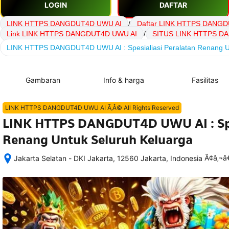
LOGIN
DAFTAR
LINK HTTPS DANGDUT4D UWU AI
/
Daftar LINK HTTPS DANG
Link LINK HTTPS DANGDUT4D UWU AI
/
SITUS LINK HTTPS D
LINK HTTPS DANGDUT4D UWU AI : Spesialiasi Peralatan Renang U
Gambaran
Info & harga
Fasilitas
LINK HTTPS DANGDUT4D UWU AI Ã‚Â© All Rights Reserved
LINK HTTPS DANGDUT4D UWU AI : Spes
Renang Untuk Seluruh Keluarga
Ã¢â‚¬
Jakarta Selatan - DKI Jakarta, 12560 Jakarta, Indonesia
Setelah 
memesan, 
semua 
rincian 
akomodasi 
termasuk 