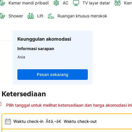
Kamar mandi pribadi
AC
TV layar datar
Kam
Shower
Lift
Ruangan khusus merokok
Keunggulan akomodasi
Informasi sarapan
Asia
Pesan sekarang
Ketersediaan
Pilih tanggal untuk melihat ketersediaan dan harga akomodasi ini
Waktu check-in
Ã¢â‚¬â€
Waktu check-out