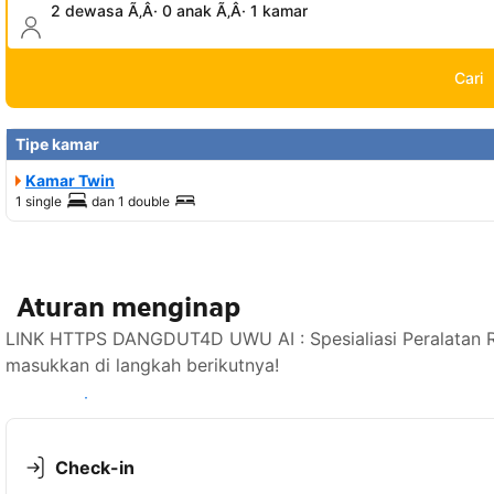
2 dewasa Ã‚Â· 0 anak Ã‚Â· 1 kamar
Cari
Tipe kamar
Kamar Twin
1 single
dan
1 double
Aturan menginap
LINK HTTPS DANGDUT4D UWU AI : Spesialiasi Peralatan R
masukkan di langkah berikutnya!
Lihat ketersediaan
Check-in