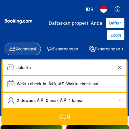
IDR
Daftarkan properti Anda
Daftar
Login
Akomodasi
Penerbangan
Penerbangan + Ho
Waktu check-in
Ã¢â‚¬â€
Waktu check-out
2 dewasa Ã‚Â· 0 anak Ã‚Â· 1 kamar
Cari