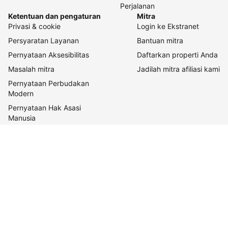
Perjalanan
Ketentuan dan pengaturan
Mitra
Privasi & cookie
Login ke Ekstranet
Persyaratan Layanan
Bantuan mitra
Pernyataan Aksesibilitas
Daftarkan properti Anda
Masalah mitra
Jadilah mitra afiliasi kami
Pernyataan Perbudakan
Modern
Pernyataan Hak Asasi
Manusia
Tentang Kami
Tentang Booking.com
Cara kerja kami
Keberlanjutan
Pusat pers
Karier
Relasi investor
Kontak perusahaan