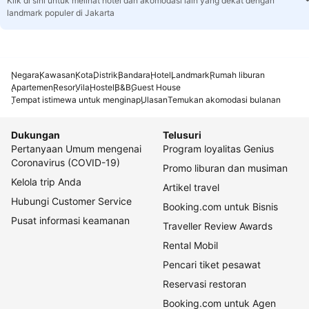
Klik di sini untuk melihat hotel dan akomodasi lain yang dekat dengan
landmark populer di Jakarta
Negara
Kawasan
Kota
Distrik
Bandara
Hotel
Landmark
Rumah liburan
Apartemen
Resor
Vila
Hostel
B&B
Guest House
Tempat istimewa untuk menginap
Ulasan
Temukan akomodasi bulanan
Dukungan
Telusuri
Pertanyaan Umum mengenai
Program loyalitas Genius
Coronavirus (COVID-19)
Promo liburan dan musiman
Kelola trip Anda
Artikel travel
Hubungi Customer Service
Booking.com untuk Bisnis
Pusat informasi keamanan
Traveller Review Awards
Rental Mobil
Pencari tiket pesawat
Reservasi restoran
Booking.com untuk Agen