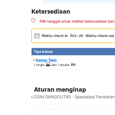
Ketersediaan
Pilih tanggal untuk melihat ketersediaan dan
Waktu check-in
Ã¢â‚¬â€
Waktu check-out
Tipe kamar
Kamar Twin
1 single
dan
1 double
Aturan menginap
LOGIN DANGDUT4D : Spesialiasi Peralatan 
Lihat ketersediaan