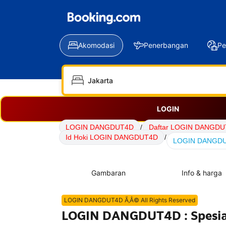
Akomodasi
Penerbangan
Pe
LOGIN
LOGIN DANGDUT4D
/
Daftar LOGIN DANGD
Id Hoki LOGIN DANGDUT4D
/
LOGIN DANGDUT4
Gambaran
Info & harga
LOGIN DANGDUT4D Ã‚Â© All Rights Reserved
LOGIN DANGDUT4D : Spesial