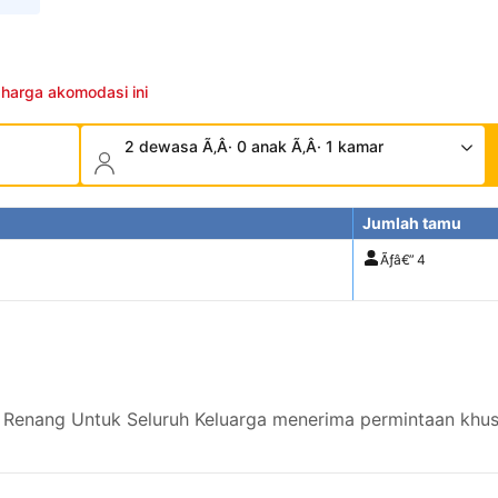
 harga akomodasi ini
2 dewasa Ã‚Â· 0 anak Ã‚Â· 1 kamar
Jumlah tamu
Ãƒâ€”
4
Renang Untuk Seluruh Keluarga menerima permintaan khusu