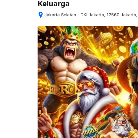
Keluarga
Jakarta Selatan - DKI Jakarta, 12560 Jakarta,
Setelah 
memesan, 
semua 
rincian 
akomodasi 
termasuk 
nomor 
telepon 
dan 
alamat 
akan 
disertakan 
dalam 
konfirmasi 
pemesanan 
dan 
akun 
Anda.