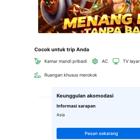
Cocok untuk trip Anda
Kamar mandi pribadi
AC
TV layar
Ruangan khusus merokok
Keunggulan akomodasi
Informasi sarapan
Asia
Pesan sekarang