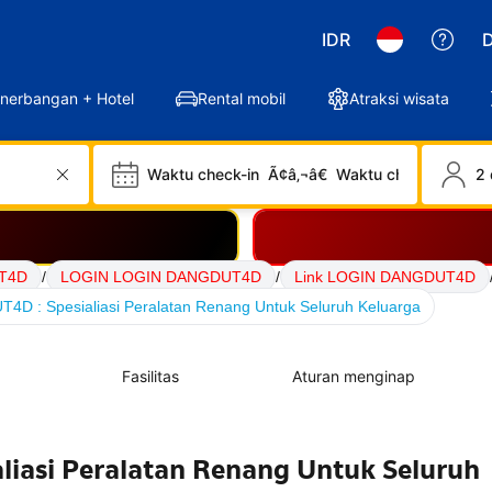
IDR
D
nerbangan + Hotel
Rental mobil
Atraksi wisata
Waktu check-in
Ã¢â‚¬â€
Waktu check-out
2 
UT4D
/
LOGIN LOGIN DANGDUT4D
/
Link LOGIN DANGDUT4D
D : Spesialiasi Peralatan Renang Untuk Seluruh Keluarga
Fasilitas
Aturan menginap
iasi Peralatan Renang Untuk Seluruh