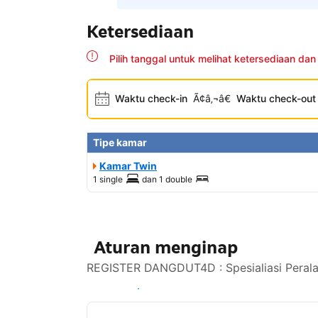
Ketersediaan
Pilih tanggal untuk melihat ketersediaan dan
Waktu check-in
Ã¢â‚¬â€
Waktu check-out
Tipe kamar
Kamar Twin
1 single
dan
1 double
Aturan menginap
REGISTER DANGDUT4D : Spesialiasi Perala
Lihat ketersediaan