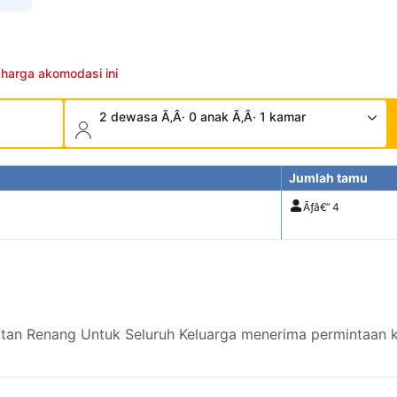
 harga akomodasi ini
2 dewasa Ã‚Â· 0 anak Ã‚Â· 1 kamar
Jumlah tamu
Ãƒâ€”
4
tan Renang Untuk Seluruh Keluarga menerima permintaan k