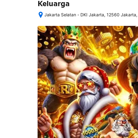
Keluarga
Jakarta Selatan - DKI Jakarta, 12560 Jakarta,
Setelah 
memesan, 
semua 
rincian 
akomodasi 
termasuk 
nomor 
telepon 
dan 
alamat 
akan 
disertakan 
dalam 
konfirmasi 
pemesanan 
dan 
akun 
Anda.