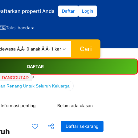
aftarkan properti Anda
Daftar
Login
Taksi bandara
Cari
dewasa Ã‚Â· 0 anak Ã‚Â· 1 kamar
DAFTAR
ER DANGDUT4D
/
an Renang Untuk Seluruh Keluarga
Informasi penting
Belum ada ulasan
Daftar sekarang
ruh