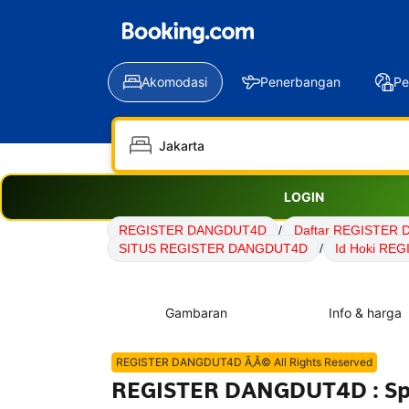
Akomodasi
Penerbangan
Pe
LOGIN
REGISTER DANGDUT4D
/
Daftar REGISTER
SITUS REGISTER DANGDUT4D
/
Id Hoki RE
Gambaran
Info & harga
REGISTER DANGDUT4D Ã‚Â© All Rights Reserved
REGISTER DANGDUT4D : Spes