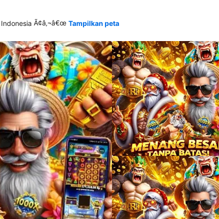
Ã¢â‚¬â€œ
 Indonesia
Tampilkan peta