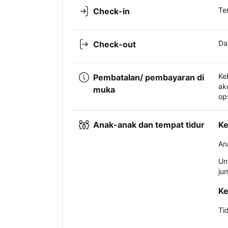
Te
Check-in
Da
Check-out
Ke
Pembatalan/ pembayaran di
ak
muka
op
Anak-anak dan tempat tidur
Ke
An
Un
ju
Ke
Ti