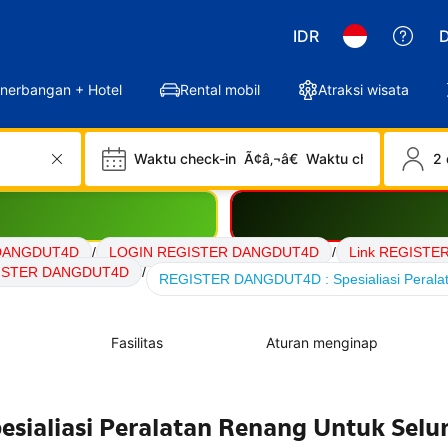
IDR
D
nerbangan + Hotel
Rental mobil
Atraksi wisata
Waktu check-in
Ã¢â‚¬â€
Waktu check-out
2 
 DANGDUT4D
/
LOGIN REGISTER DANGDUT4D
/
Link REGIST
GISTER DANGDUT4D
/
REGISTER DANGDUT4D : Spesialiasi Peralat
Fasilitas
Aturan menginap
ialiasi Peralatan Renang Untuk Selu