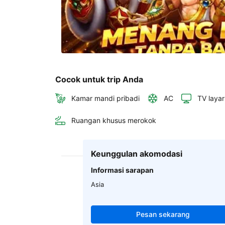
Cocok untuk trip Anda
Kamar mandi pribadi
AC
TV layar
Ruangan khusus merokok
Keunggulan akomodasi
Informasi sarapan
Asia
Pesan sekarang