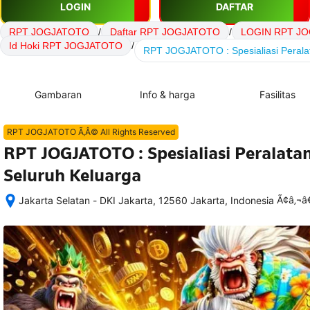
LOGIN
DAFTAR
RPT JOGJATOTO
/
Daftar RPT JOGJATOTO
/
LOGIN RPT J
Id Hoki RPT JOGJATOTO
/
RPT JOGJATOTO : Spesialiasi Perala
Gambaran
Info & harga
Fasilitas
RPT JOGJATOTO Ã‚Â© All Rights Reserved
RPT JOGJATOTO : Spesialiasi Peralat
Seluruh Keluarga
Ã¢â‚¬
Jakarta Selatan - DKI Jakarta, 12560 Jakarta, Indonesia
Setelah 
memesan, 
semua 
rincian 
akomodasi 
termasuk 
nomor 