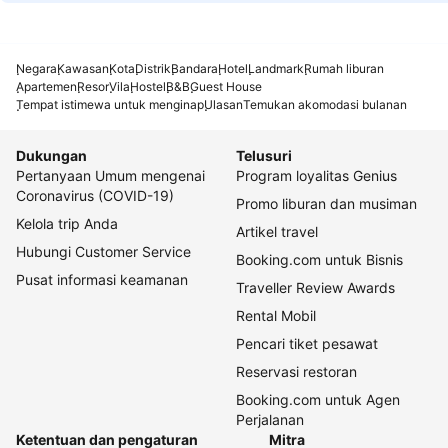
Negara
Kawasan
Kota
Distrik
Bandara
Hotel
Landmark
Rumah liburan
Apartemen
Resor
Vila
Hostel
B&B
Guest House
Tempat istimewa untuk menginap
Ulasan
Temukan akomodasi bulanan
Dukungan
Telusuri
Pertanyaan Umum mengenai
Program loyalitas Genius
Coronavirus (COVID-19)
Promo liburan dan musiman
Kelola trip Anda
Artikel travel
Hubungi Customer Service
Booking.com untuk Bisnis
Pusat informasi keamanan
Traveller Review Awards
Rental Mobil
Pencari tiket pesawat
Reservasi restoran
Booking.com untuk Agen
Perjalanan
Ketentuan dan pengaturan
Mitra