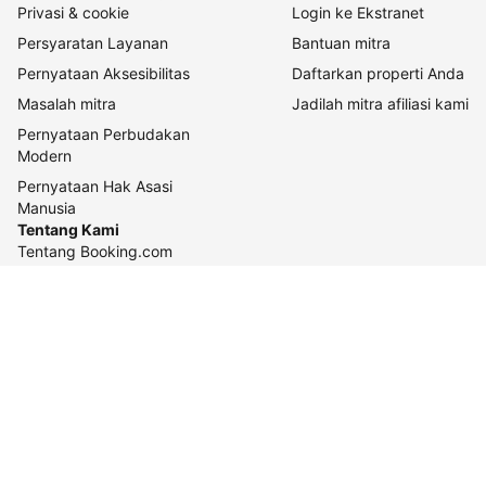
Privasi & cookie
Login ke Ekstranet
Persyaratan Layanan
Bantuan mitra
Pernyataan Aksesibilitas
Daftarkan properti Anda
Masalah mitra
Jadilah mitra afiliasi kami
Pernyataan Perbudakan
Modern
Pernyataan Hak Asasi
Manusia
Tentang Kami
Tentang Booking.com
Cara kerja kami
Keberlanjutan
Pusat pers
Karier
Relasi investor
Kontak perusahaan
Pedoman konten dan
pelaporannya