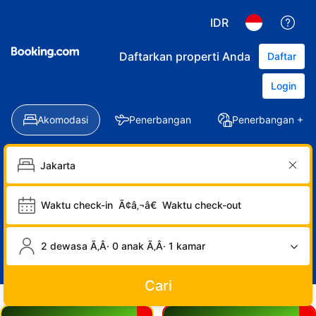
IDR
Daftarkan properti Anda
Daftar
Login
Akomodasi
Penerbangan
Penerbangan + Ho
Waktu check-in
Ã¢â‚¬â€
Waktu check-out
2 dewasa Ã‚Â· 0 anak Ã‚Â· 1 kamar
Cari