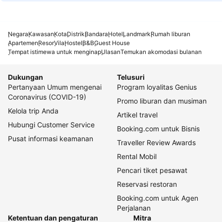
Negara
Kawasan
Kota
Distrik
Bandara
Hotel
Landmark
Rumah liburan
Apartemen
Resor
Vila
Hostel
B&B
Guest House
Tempat istimewa untuk menginap
Ulasan
Temukan akomodasi bulanan
Dukungan
Telusuri
Pertanyaan Umum mengenai
Program loyalitas Genius
Coronavirus (COVID-19)
Promo liburan dan musiman
Kelola trip Anda
Artikel travel
Hubungi Customer Service
Booking.com untuk Bisnis
Pusat informasi keamanan
Traveller Review Awards
Rental Mobil
Pencari tiket pesawat
Reservasi restoran
Booking.com untuk Agen
Perjalanan
Ketentuan dan pengaturan
Mitra