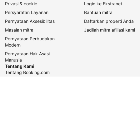
Privasi & cookie
Login ke Ekstranet
Persyaratan Layanan
Bantuan mitra
Pernyataan Aksesibilitas
Daftarkan properti Anda
Masalah mitra
Jadilah mitra afiliasi kami
Pernyataan Perbudakan
Modern
Pernyataan Hak Asasi
Manusia
Tentang Kami
Tentang Booking.com
Cara kerja kami
Keberlanjutan
Pusat pers
Karier
Relasi investor
Kontak perusahaan
Pedoman konten dan
pelaporannya