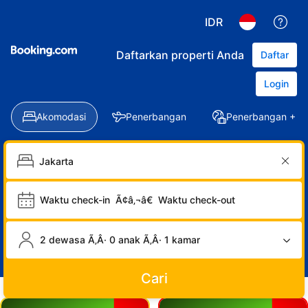
IDR
Daftarkan properti Anda
Daftar
Login
Akomodasi
Penerbangan
Penerbangan + Ho
Waktu check-in
Ã¢â‚¬â€
Waktu check-out
2 dewasa Ã‚Â· 0 anak Ã‚Â· 1 kamar
Cari