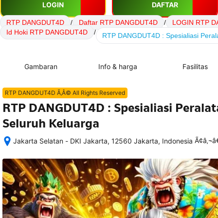
LOGIN
DAFTAR
RTP DANGDUT4D
/
Daftar RTP DANGDUT4D
/
LOGIN RTP 
Id Hoki RTP DANGDUT4D
/
RTP DANGDUT4D : Spesialiasi Peral
Gambaran
Info & harga
Fasilitas
RTP DANGDUT4D Ã‚Â© All Rights Reserved
RTP DANGDUT4D : Spesialiasi Perala
Seluruh Keluarga
Ã¢â‚¬
Jakarta Selatan - DKI Jakarta, 12560 Jakarta, Indonesia
Setelah 
memesan, 
semua 
rincian 
akomodasi 
termasuk 
nomor 