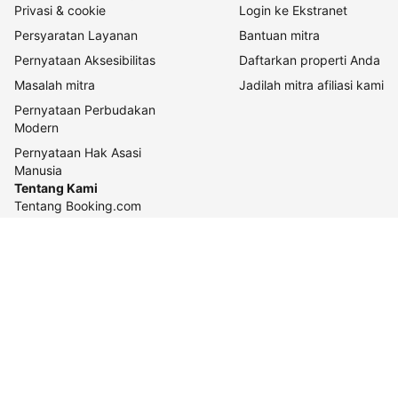
Privasi & cookie
Login ke Ekstranet
Persyaratan Layanan
Bantuan mitra
Pernyataan Aksesibilitas
Daftarkan properti Anda
Masalah mitra
Jadilah mitra afiliasi kami
Pernyataan Perbudakan
Modern
Pernyataan Hak Asasi
Manusia
Tentang Kami
Tentang Booking.com
Cara kerja kami
Keberlanjutan
Pusat pers
Karier
Relasi investor
Kontak perusahaan
Pedoman konten dan
pelaporannya