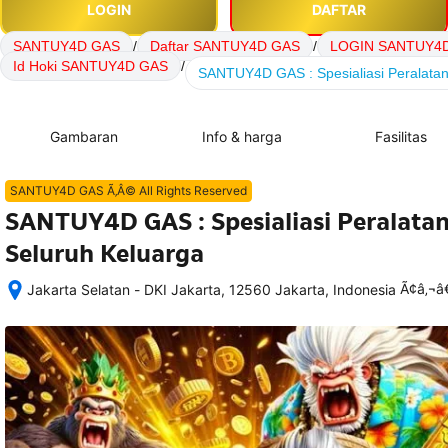
LOGIN
DAFTAR
SANTUY4D GAS
/
Daftar SANTUY4D GAS
/
LOGIN SANTUY4
Id Hoki SANTUY4D GAS
/
SANTUY4D GAS : Spesialiasi Peralata
Gambaran
Info & harga
Fasilitas
SANTUY4D GAS Ã‚Â© All Rights Reserved
SANTUY4D GAS : Spesialiasi Peralata
Seluruh Keluarga
Ã¢â‚¬
Jakarta Selatan - DKI Jakarta, 12560 Jakarta, Indonesia
Setelah 
memesan, 
semua 
rincian 
akomodasi 
termasuk 
nomor 