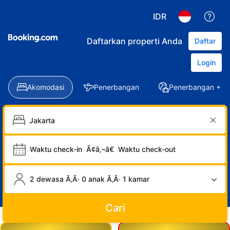
IDR
Daftarkan properti Anda
Daftar
Login
Akomodasi
Penerbangan
Penerbangan + Ho
Waktu check-in
Ã¢â‚¬â€
Waktu check-out
2 dewasa Ã‚Â· 0 anak Ã‚Â· 1 kamar
Cari