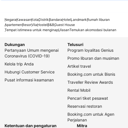
Negara
Kawasan
Kota
Distrik
Bandara
Hotel
Landmark
Rumah liburan
Apartemen
Resor
Vila
Hostel
B&B
Guest House
Tempat istimewa untuk menginap
Ulasan
Temukan akomodasi bulanan
Dukungan
Telusuri
Pertanyaan Umum mengenai
Program loyalitas Genius
Coronavirus (COVID-19)
Promo liburan dan musiman
Kelola trip Anda
Artikel travel
Hubungi Customer Service
Booking.com untuk Bisnis
Pusat informasi keamanan
Traveller Review Awards
Rental Mobil
Pencari tiket pesawat
Reservasi restoran
Booking.com untuk Agen
Perjalanan
Ketentuan dan pengaturan
Mitra