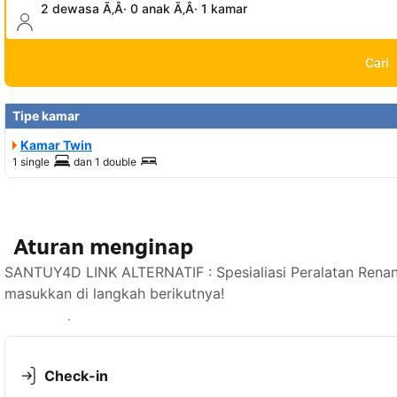
2 dewasa Ã‚Â· 0 anak Ã‚Â· 1 kamar
Cari
Tipe kamar
Kamar Twin
1 single
dan
1 double
Aturan menginap
SANTUY4D LINK ALTERNATIF : Spesialiasi Peralatan Renan
masukkan di langkah berikutnya!
Lihat ketersediaan
Check-in