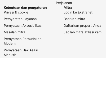
Perjalanan
Ketentuan dan pengaturan
Mitra
Privasi & cookie
Login ke Ekstranet
Persyaratan Layanan
Bantuan mitra
Pernyataan Aksesibilitas
Daftarkan properti Anda
Masalah mitra
Jadilah mitra afiliasi kami
Pernyataan Perbudakan
Modern
Pernyataan Hak Asasi
Manusia
Tentang Kami
Tentang Booking.com
Cara kerja kami
Keberlanjutan
Pusat pers
Karier
Relasi investor
Kontak perusahaan