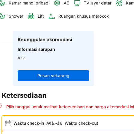
Kamar mandi pribadi
AC
TV layar datar
Kam
Shower
Lift
Ruangan khusus merokok
Keunggulan akomodasi
Informasi sarapan
Asia
Pesan sekarang
Ketersediaan
Pilih tanggal untuk melihat ketersediaan dan harga akomodasi ini
Waktu check-in
Ã¢â‚¬â€
Waktu check-out