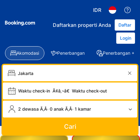
IDR
Daftarkan properti Anda
Daftar
Login
Akomodasi
Penerbangan
Penerbangan + Ho
Waktu check-in
Ã¢â‚¬â€
Waktu check-out
2 dewasa Ã‚Â· 0 anak Ã‚Â· 1 kamar
Cari