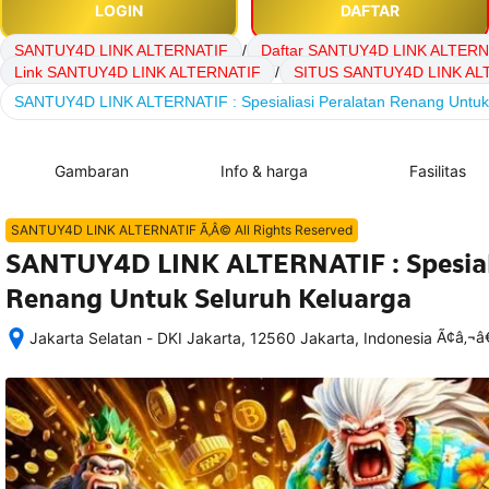
LOGIN
DAFTAR
SANTUY4D LINK ALTERNATIF
/
Daftar SANTUY4D LINK ALTERN
Link SANTUY4D LINK ALTERNATIF
/
SITUS SANTUY4D LINK AL
SANTUY4D LINK ALTERNATIF : Spesialiasi Peralatan Renang Untuk
Gambaran
Info & harga
Fasilitas
SANTUY4D LINK ALTERNATIF Ã‚Â© All Rights Reserved
SANTUY4D LINK ALTERNATIF : Spesiali
Renang Untuk Seluruh Keluarga
Ã¢â‚¬
Jakarta Selatan - DKI Jakarta, 12560 Jakarta, Indonesia
Setelah 
memesan, 
semua 
rincian 
akomodasi 
termasuk 