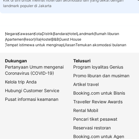
Klik di sini untuk melihat hotel dan akomodasi lain yang dekat dengan
landmark populer di Jakarta
Negara
Kawasan
Kota
Distrik
Bandara
Hotel
Landmark
Rumah liburan
Apartemen
Resor
Vila
Hostel
B&B
Guest House
Tempat istimewa untuk menginap
Ulasan
Temukan akomodasi bulanan
Dukungan
Telusuri
Pertanyaan Umum mengenai
Program loyalitas Genius
Coronavirus (COVID-19)
Promo liburan dan musiman
Kelola trip Anda
Artikel travel
Hubungi Customer Service
Booking.com untuk Bisnis
Pusat informasi keamanan
Traveller Review Awards
Rental Mobil
Pencari tiket pesawat
Reservasi restoran
Booking.com untuk Agen