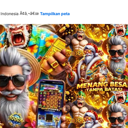
Ã¢â‚¬â€œ
 Indonesia
Tampilkan peta