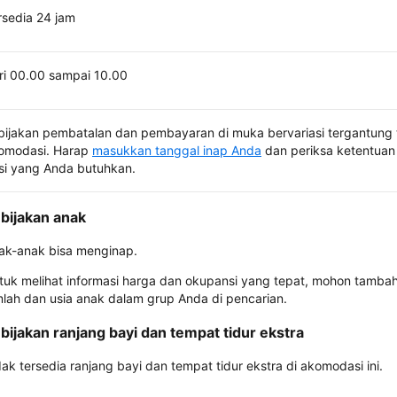
rsedia 24 jam
ri 00.00 sampai 10.00
bijakan pembatalan dan pembayaran di muka bervariasi tergantung 
omodasi. Harap
masukkan tanggal inap Anda
dan periksa ketentuan 
si yang Anda butuhkan.
bijakan anak
ak-anak bisa menginap.
tuk melihat informasi harga dan okupansi yang tepat, mohon tamba
mlah dan usia anak dalam grup Anda di pencarian.
bijakan ranjang bayi dan tempat tidur ekstra
dak tersedia ranjang bayi dan tempat tidur ekstra di akomodasi ini.