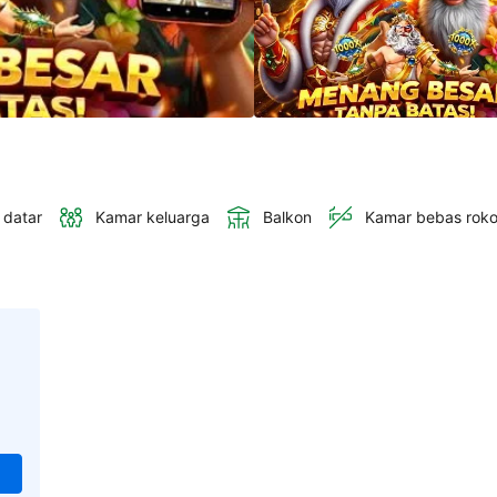
 datar
Kamar keluarga
Balkon
Kamar bebas rok