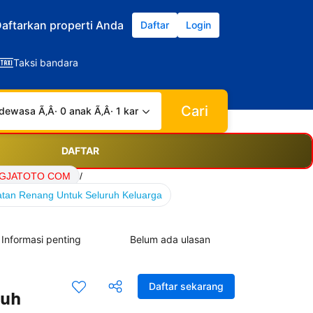
aftarkan properti Anda
Daftar
Login
Taksi bandara
Cari
dewasa Ã‚Â· 0 anak Ã‚Â· 1 kamar
DAFTAR
OGJATOTO COM
/
an Renang Untuk Seluruh Keluarga
Informasi penting
Belum ada ulasan
Daftar sekarang
ruh