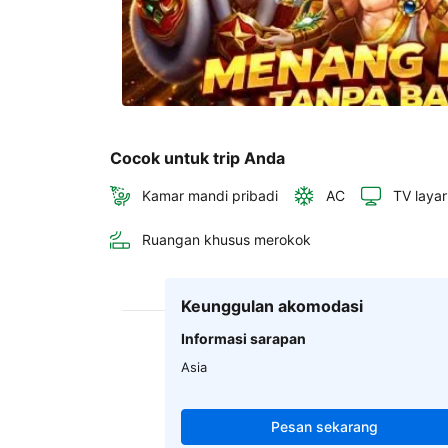
Cocok untuk trip Anda
Kamar mandi pribadi
AC
TV layar
Ruangan khusus merokok
Keunggulan akomodasi
Informasi sarapan
Asia
Pesan sekarang