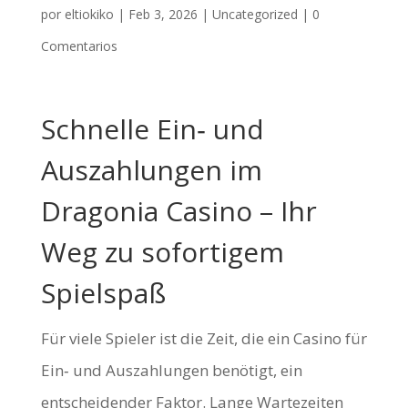
por
eltiokiko
|
Feb 3, 2026
|
Uncategorized
|
0
Comentarios
Schnelle Ein‑ und
Auszahlungen im
Dragonia Casino – Ihr
Weg zu sofortigem
Spielspaß
Für viele Spieler ist die Zeit, die ein Casino für
Ein‑ und Auszahlungen benötigt, ein
entscheidender Faktor. Lange Wartezeiten