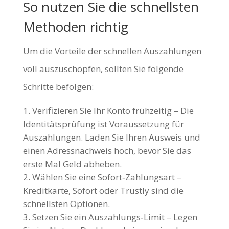
So nutzen Sie die schnellsten
Methoden richtig
Um die Vorteile der schnellen Auszahlungen
voll auszuschöpfen, sollten Sie folgende
Schritte befolgen:
Verifizieren Sie Ihr Konto frühzeitig – Die
Identitätsprüfung ist Voraussetzung für
Auszahlungen. Laden Sie Ihren Ausweis und
einen Adressnachweis hoch, bevor Sie das
erste Mal Geld abheben.
Wählen Sie eine Sofort‑Zahlungsart –
Kreditkarte, Sofort oder Trustly sind die
schnellsten Optionen.
Setzen Sie ein Auszahlungs‑Limit – Legen