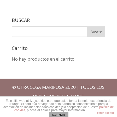
BUSCAR
Carrito
No hay productos en el carrito.
© OTRA COSA MARIPOSA 2020 | TODOS LOS
DERECHOS RESERVADOS
Este sitio web utiliza cookies para que usted tenga la mejor experiencia de
usuario. Si continúa navegando está dando su consentimiento para la
aceptación de las mencionadas cookies y la aceptación de nuestra
política de
cookies
, pinche el enlace para mayor información.
Web diseñada por
cristinaferris
plugin cookies
ACEPTAR