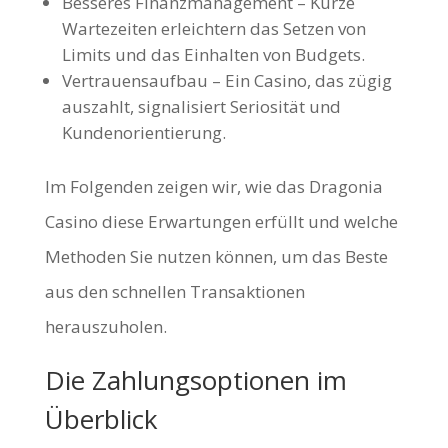
Besseres Finanzmanagement – Kurze
Wartezeiten erleichtern das Setzen von
Limits und das Einhalten von Budgets.
Vertrauensaufbau – Ein Casino, das zügig
auszahlt, signalisiert Seriosität und
Kundenorientierung.
Im Folgenden zeigen wir, wie das Dragonia
Casino diese Erwartungen erfüllt und welche
Methoden Sie nutzen können, um das Beste
aus den schnellen Transaktionen
herauszuholen.
Die Zahlungsoptionen im
Überblick