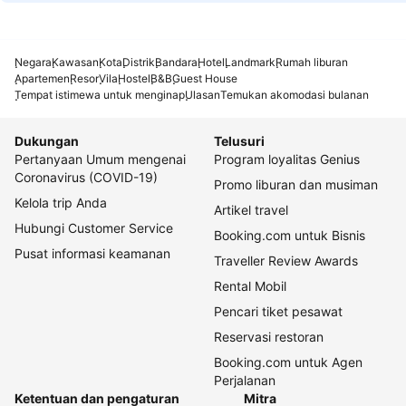
Negara
Kawasan
Kota
Distrik
Bandara
Hotel
Landmark
Rumah liburan
Apartemen
Resor
Vila
Hostel
B&B
Guest House
Tempat istimewa untuk menginap
Ulasan
Temukan akomodasi bulanan
Dukungan
Telusuri
Pertanyaan Umum mengenai
Program loyalitas Genius
Coronavirus (COVID-19)
Promo liburan dan musiman
Kelola trip Anda
Artikel travel
Hubungi Customer Service
Booking.com untuk Bisnis
Pusat informasi keamanan
Traveller Review Awards
Rental Mobil
Pencari tiket pesawat
Reservasi restoran
Booking.com untuk Agen
Perjalanan
Ketentuan dan pengaturan
Mitra