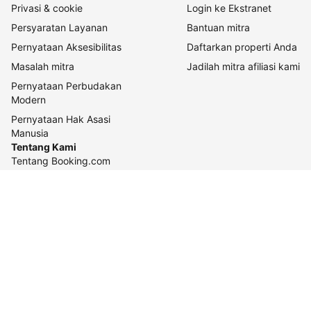
Privasi & cookie
Login ke Ekstranet
Persyaratan Layanan
Bantuan mitra
Pernyataan Aksesibilitas
Daftarkan properti Anda
Masalah mitra
Jadilah mitra afiliasi kami
Pernyataan Perbudakan
Modern
Pernyataan Hak Asasi
Manusia
Tentang Kami
Tentang Booking.com
Cara kerja kami
Keberlanjutan
Pusat pers
Karier
Relasi investor
Kontak perusahaan
Pedoman konten dan
pelaporannya