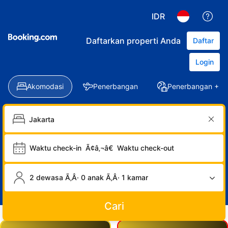
IDR
Daftarkan properti Anda
Daftar
Login
Akomodasi
Penerbangan
Penerbangan + Ho
Waktu check-in
Ã¢â‚¬â€
Waktu check-out
2 dewasa Ã‚Â· 0 anak Ã‚Â· 1 kamar
Cari