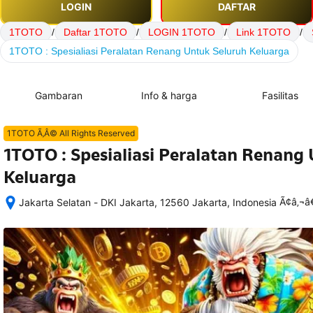
LOGIN
DAFTAR
1TOTO
/
Daftar 1TOTO
/
LOGIN 1TOTO
/
Link 1TOTO
/
1TOTO : Spesialiasi Peralatan Renang Untuk Seluruh Keluarga
Gambaran
Info & harga
Fasilitas
1TOTO Ã‚Â© All Rights Reserved
1TOTO : Spesialiasi Peralatan Renang
Keluarga
Ã¢â‚¬
Jakarta Selatan - DKI Jakarta, 12560 Jakarta, Indonesia
Setelah 
memesan, 
semua 
rincian 
akomodasi 
termasuk 
nomor 